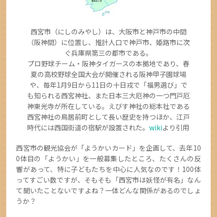
西宮市（にしのみやし）は、大阪市と神戸市の中間
（阪神間）に位置し、推計人口で神戸市、姫路市に次
ぐ兵庫県第三の都市である。
プロ野球チーム・阪神タイガースの本拠地であり、春
夏の高校野球全国大会が開催される阪神甲子園球場
や、毎年1月9日から11日の十日戎で「福男選び」で
も知られる西宮神社、また日本三大厄神の一つ門戸厄
神東光寺が所在している。えびす神社の総本社である
西宮神社の鳥居前町として長い歴史を持つほか、江戸
時代には西国街道の宿駅が設置された。
wiki
より引用
西宮市の観光協会が「ようかいカード」を企画して、去年10
0体目の「ようかい」を一般募集したところ、たくさんの反
響があって、特に子どもたちを中心に人気なのです！100体
ってすごい数ですが、そもそも「西宮市は妖怪が有名」なん
て聞いたことないですよね？一体どんな関係があるのでしょ
うか？