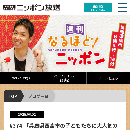
番組表
TIME TABLE
パーソナリティ
radikoで聴く
メールを送る
出演者
TOP
ブログ一覧
2025.06.02
#374 「兵庫県西宮市の子どもたちに大人気の