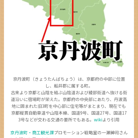
京丹波町（きょうたんばちょう）は、京都府の中部に位置
し、船井郡に属する町。
古来より京都と山陰を結ぶ山陰道および綾部街道へ抜ける街
道沿いに宿場町が栄えた。京都府の中央部にあたり、丹波高
地に囲まれた旧3町を中心部に住宅等がまとまり、現在でも
京都縦貫自動車道や山陰本線、国道9号、国道27号、国道17
3号などが交わる交通の要所でもある。
wiki
より引用
京丹波町・商工観光課
プロモーション戦略室の一瀬紳司さん