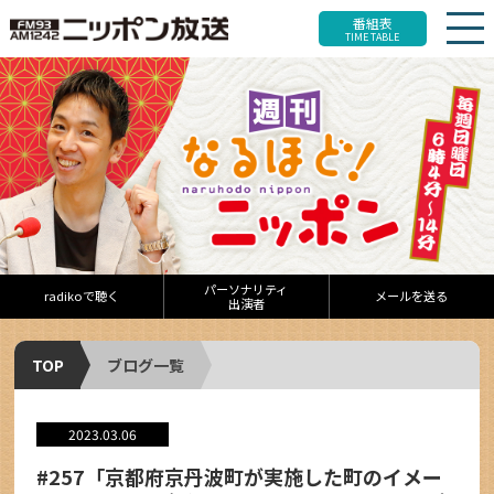
番組表
TIME TABLE
パーソナリティ
radikoで聴く
メールを送る
出演者
TOP
ブログ一覧
2023.03.06
#257「京都府京丹波町が実施した町のイメー