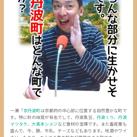
一瀬「
京丹波町
は京都府の中心部に位置する自然豊かな町で
す。特に秋の味覚が有名でして、丹波黒豆、
丹波くり
、
丹波
マツタケ
、
大黒本シメジ
など食材の宝庫です。また畜産業も
盛んで、牛、豚、牛乳、チーズなどもあります。地酒やワイ