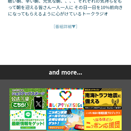
眠い朝、辛い朝、元気な朝、、、、それぞれの気持ちをも
って朝を迎える皆さん一人一人に その日一日を10％前向き
になってもらえるように心がけているトークラジオ
［番組詳細▼］
and more...