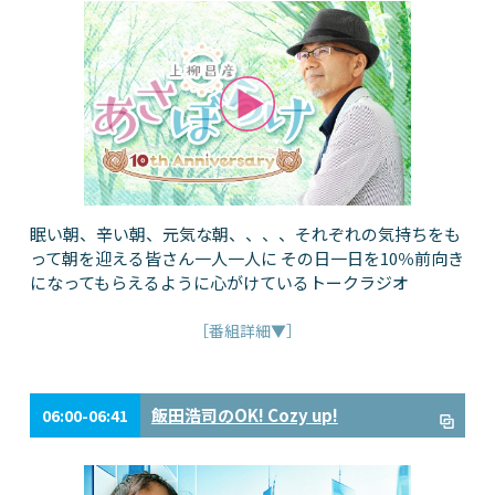
眠い朝、辛い朝、元気な朝、、、、それぞれの気持ちをも
って朝を迎える皆さん一人一人に その日一日を10％前向き
になってもらえるように心がけているトークラジオ
［番組詳細▼］
飯田浩司のOK! Cozy up!
06:00-06:41