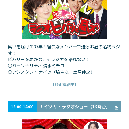
笑いを届けて37年！愉快なメンバーで送るお昼の名物ラジ
オ！
ビバリーを聴かなきゃラジオを語れない！
〇パーソナリティ 清水ミチコ
〇アシスタント ナイツ（塙宣之・土屋伸之）
［番組詳細▼］
ナイツ ザ・ラジオショー（13時台）
13:00-14:00