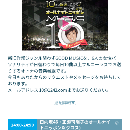
新旧洋邦ジャンル問わずGOOD MUSICを、6人の女性パー
ソナリティが日替わりで毎日10曲以上フルコーラスでお送
りするオトナの音楽番組です。
今日もあなたからのリクエストやメッセージをお待ちして
おります。
メールアドレス
10@1242.com
までお送りください。
［番組詳細▼］
日向坂46・正源司陽子のオールナイ
24:00-24:58
トニッポンX(クロス)