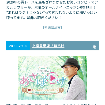
2020年の賞レースを最もざわつかせたお笑いコンビ・マヂ
カルラブリーが、木曜のオールナイトニッポン0を担当！
“あれはラジオじゃない”って言われないように精いっぱい
喋ってます。是非お聴きください！
［番組詳細▼］
上柳昌彦 あさぼらけ
28:30-29:00