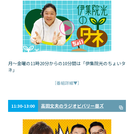
月～金曜の11時20分からの10分間は「伊集院光のちょいタ
ネ」
［番組詳細▼］
高田文夫のラジオビバリー昼ズ
11:30-13:00