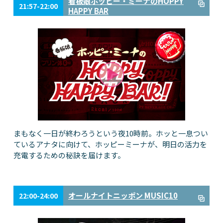
看板娘ホッピー・ミーナのHOPPY
21:57-22:00
HAPPY BAR
まもなく一日が終わろうという夜10時前。ホッと一息つい
ているアナタに向けて、ホッピーミーナが、明日の活力を
充電するための秘訣を届けます。
オールナイトニッポン MUSIC10
22:00-24:00