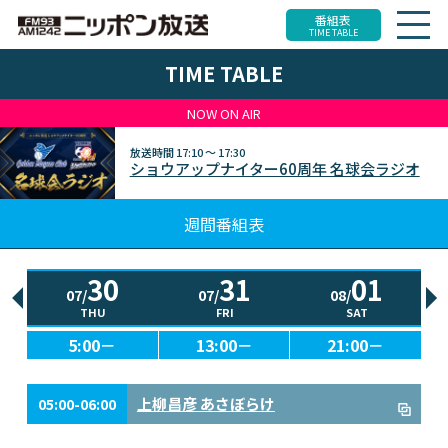
番組表
TIME TABLE
TIME TABLE
NOW ON AIR
放送時間
17:10 ～ 17:30
ショウアップナイター60周年 名球会ラジオ
週間番組表
30
31
01
07/
07/
08/
THU
FRI
SAT
5:00－
13:00－
21:00－
上柳昌彦 あさぼらけ
05:00-06:00