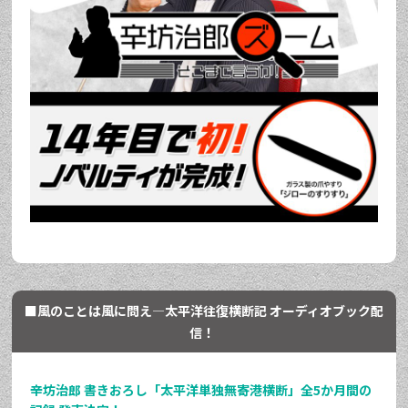
■風のことは風に問え―太平洋往復横断記 オーディオブック配
信！
辛坊治郎 書きおろし「太平洋単独無寄港横断」全5か月間の