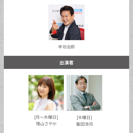
辛坊治郎
出演者
[月〜木曜日]
[木曜日]
増山さやか
飯田浩司