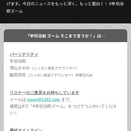
げます。今日のニュースをもっと深く、もっと面白く！ #辛坊治
郎ズーム
「辛坊治郎 ズーム そこまで言うか！」は…
パーソナリティ
辛坊治郎
増山さやか
（ニッポン放送アナウンサー）
飯田浩司
（ニッポン放送アナウンサー）
木曜日のみ
リスナーのご意見をお待ちしています
メールは
zoom@1242.com
まで。
感想はXで『#辛坊治郎ズーム』をつけてつぶやいてくださ
い！
番組タイムライン