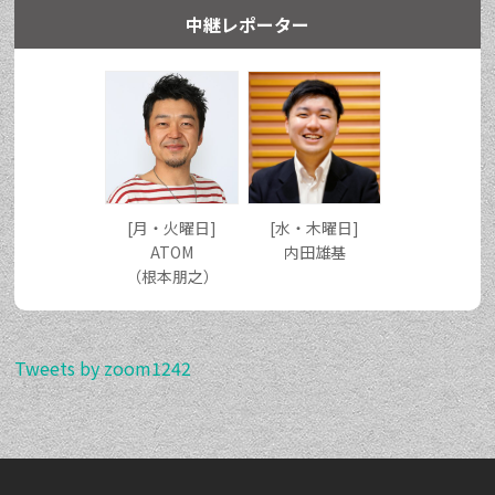
中継レポーター
[月・火曜日]
[水・木曜日]
ATOM
内田雄基
（根本朋之）
Tweets by zoom1242