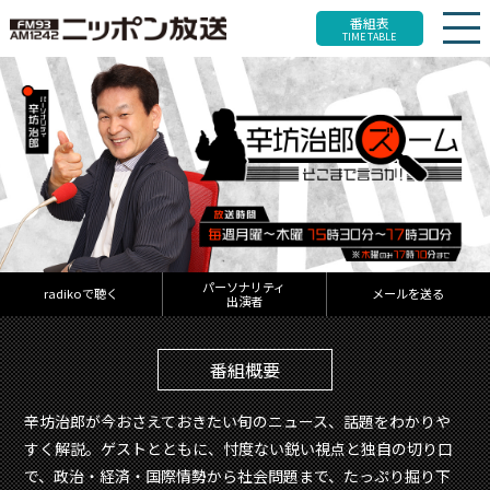
番組表
TIME TABLE
パーソナリティ
radikoで聴く
メールを送る
出演者
番組概要
辛坊治郎が今おさえておきたい旬のニュース、話題をわかりや
すく解説。ゲストとともに、忖度ない鋭い視点と独自の切り口
で、政治・経済・国際情勢から社会問題まで、たっぷり掘り下