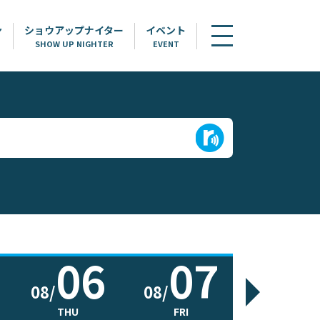
ン
ショウアップナイター
イベント
SHOW UP NIGHTER
EVENT
06
07
0
08/
08/
08/
THU
FRI
SAT