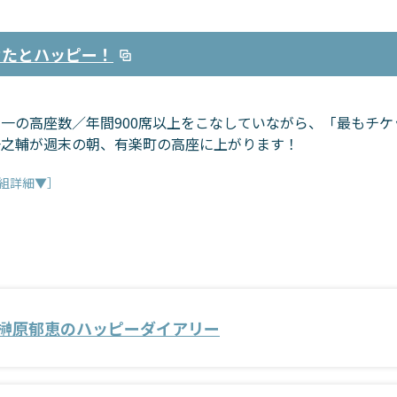
なたとハッピー！
本一の高座数／年間900席以上をこなしていながら、「最もチ
一之輔が週末の朝、有楽町の高座に上がります！
組詳細▼］
榊原郁恵のハッピーダイアリー