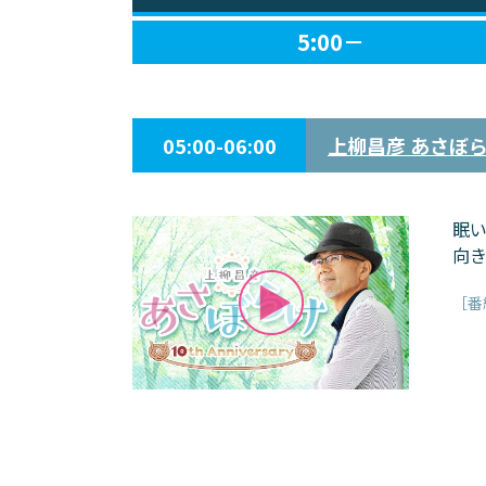
5:00－
05:00-06:00
上柳昌彦 あさぼ
眠い
向
［番