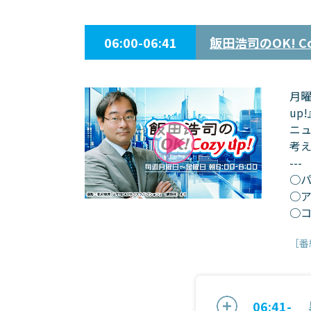
06:00-06:41
飯田浩司のOK! Coz
月曜
up
ニ
考
---
○
○
○
［番
06:41-