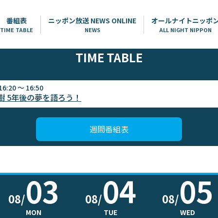
番組表
ニッポン放送 NEWS ONLINE
オールナイトニッポ
TIME TABLE
NEWS
ALL NIGHT NIPPON
TIME TABLE
16:20 ～ 16:50
樹 5年後の夢を語ろう！
週間番組表
03
04
05
08/
08/
08/
MON
TUE
WED