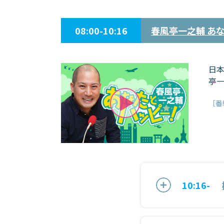
08:00-10:16
春風亭一之輔 あ
日
亭
［番
10:16-