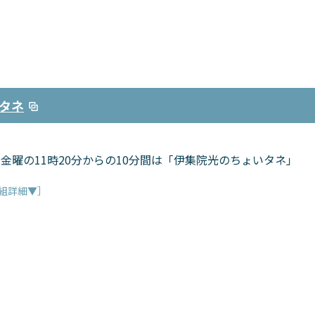
タネ
金曜の11時20分からの10分間は「伊集院光のちょいタネ」
組詳細▼］