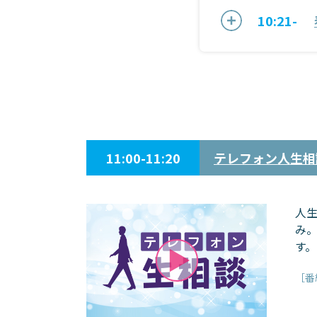
10:21-
11:00-11:20
テレフォン人生相
人
み
す。
［番