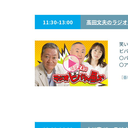
11:30-13:00
高田文夫のラジオ
笑い
ビ
〇パ
〇ア
［番