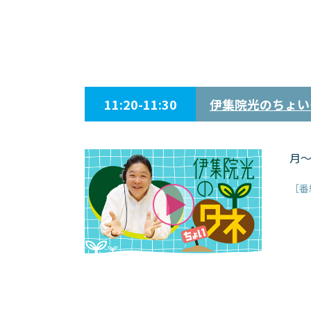
11:20-11:30
伊集院光のちょい
月～
［番