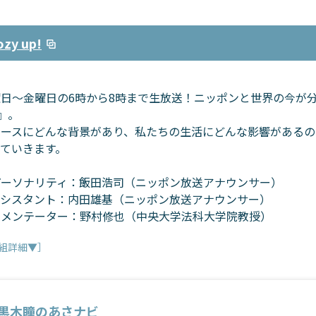
y up!
日～金曜日の6時から8時まで生放送！ニッポンと世界の今が分か
!』。
ュースにどんな背景があり、私たちの生活にどんな影響があるの
えていきます。
パーソナリティ：飯田浩司（ニッポン放送アナウンサー）
アシスタント：内田雄基（ニッポン放送アナウンサー）
コメンテーター：野村修也（中央大学法科大学院教授）
組詳細▼］
黒木瞳のあさナビ