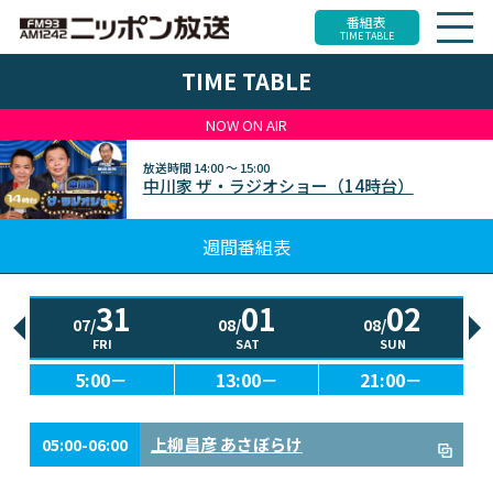
番組表
TIME TABLE
TIME TABLE
NOW ON AIR
放送時間
14:00 ～ 15:00
中川家 ザ・ラジオショー（14時台）
週間番組表
31
01
02
07/
08/
08/
FRI
SAT
SUN
5:00－
13:00－
21:00－
上柳昌彦 あさぼらけ
05:00-06:00