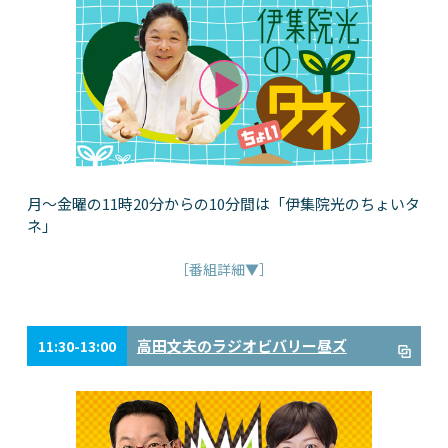
月～金曜の11時20分からの10分間は「伊集院光のちょいタ
ネ」
［番組詳細▼］
高田文夫のラジオビバリー昼ズ
11:30-13:00