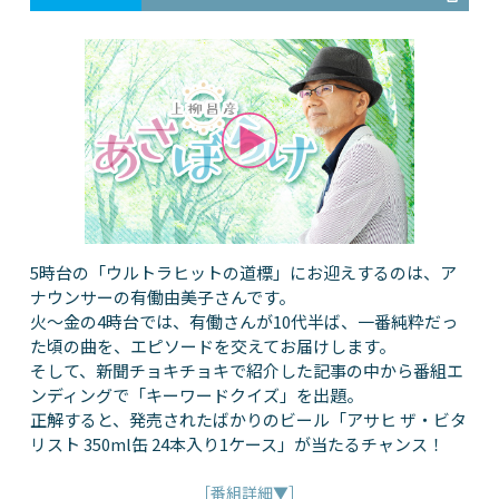
5時台の「ウルトラヒットの道標」にお迎えするのは、ア
ナウンサーの有働由美子さんです。
火～金の4時台では、有働さんが10代半ば、一番純粋だっ
た頃の曲を、エピソードを交えてお届けします。
そして、新聞チョキチョキで紹介した記事の中から番組エ
ンディングで「キーワードクイズ」を出題。
正解すると、発売されたばかりのビール「アサヒ ザ・ビタ
リスト 350ml缶 24本入り1ケース」が当たるチャンス！
［番組詳細▼］