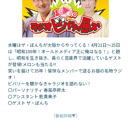
水曜はザ・ぼんちが大阪からやってくる！4月21日～25日
は「昭和100年！オールドメディア王に俺はなる！」と題
し、昭和を生き抜き、長らく芸能界で活躍しているゲスト
が登場!メロンも当たる!!
笑いを届けて35年！愉快なメンバーで送るお昼の名物ラジ
オ！
ビバリーを聴かなきゃラジオを語れない！
〇パーソナリティ 春風亭昇太
〇アシスタント 乾貴美子
〇ゲスト ザ・ぼんち
［番組詳細▼］