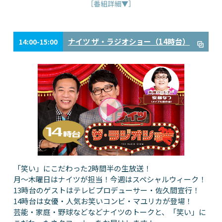
［番組詳細▼］
ナイツ ザ・ラジオショー（14時台）
14:00-15:00
「笑い」にこだわった2時間半の生放送！
月～木曜日はナイツが担当！今週はスペシャルウィーク！
13時台のゲストはテレビプロデューサー・佐久間宣行！
14時台は女優・人気お笑いコンビ・マユリカが登場！
芸能・家庭・野球などなどナイツのトークと、「笑い」に