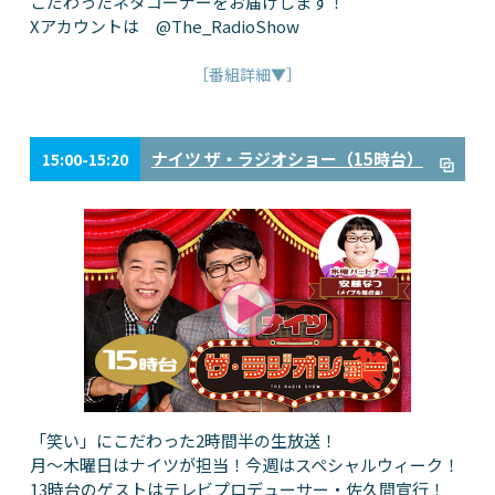
こだわったネタコーナーをお届けします！
Xアカウントは @The_RadioShow
［番組詳細▼］
ナイツ ザ・ラジオショー（15時台）
15:00-15:20
「笑い」にこだわった2時間半の生放送！
月～木曜日はナイツが担当！今週はスペシャルウィーク！
13時台のゲストはテレビプロデューサー・佐久間宣行！