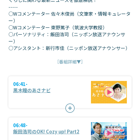
-----
○Wコメンテーター 佐々木俊尚（文筆家・情報キュレータ
ー）
○Wコメンテーター 東野篤子（筑波大学教授）
○パーソナリティ：飯田浩司（ニッポン放送アナウンサ
ー）
○アシスタント：新行市佳（ニッポン放送アナウンサー）
［番組詳細▼］
06:41-
黒木瞳のあさナビ
06:48-
飯田浩司のOK! Cozy up! Part2