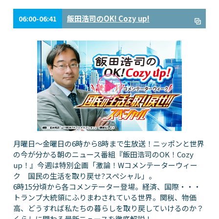
飯田浩司のOK! Cozy up!
06:00-06:41
月曜日～金曜日の6時から8時まで生放送！ニッポンと世界
の今が分かる朝のニュース番組『飯田浩司のOK！Cozy
up！』今週は特別企画「激論！Wコメンテーターウィー
ク 国民の生活を取り戻せ?スペシャル」。
6時15分頃から各コメンテーター登場。経済、国際・・・
トランプ大統領にふりまわされている世界。関税、物価
高、どうすれば私たちの暮らしを取り戻していけるのか？
くらしに関わる最新ニュースを徹底解説！