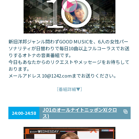
新旧洋邦ジャンル問わずGOOD MUSICを、6人の女性パー
ソナリティが日替わりで毎日10曲以上フルコーラスでお送
りするオトナの音楽番組です。
今日もあなたからのリクエストやメッセージをお待ちして
おります。
メールアドレス
10@1242.com
までお送りください。
［番組詳細▼］
JO1のオールナイトニッポンX(クロ
24:00-24:58
ス)