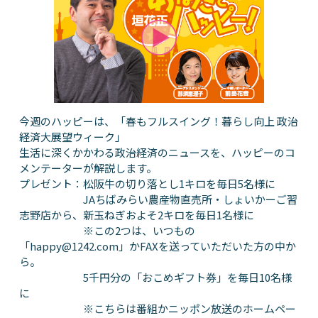
今週のハッピーは、「春もフルスイング！暮らし向上 政治
経済大展望ウィーク」
生活に深くかかわる政治経済のニュースを、ハッピーのコ
メンテーターが解説します。
プレゼント：松阪牛の切り落とし1キロを毎日5名様に
JAちばみらい農産物直売所・しょいかーご習
志野店から、新玉ねぎおよそ2キロを毎日1名様に
※この2つは、いつもの
「happy@1242.com」かFAXを送っていただいた方の中か
ら。
5千円分の「おこめギフト券」を毎日10名様
に
※こちらは番組かニッポン放送のホームペー