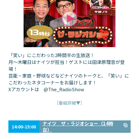
「笑い」にこだわった2時間半の生放送！
月～木曜日はナイツが担当！ゲストには田津原理音が登
場！
芸能・家庭・野球などなどナイツのトークと、「笑い」に
こだわったネタコーナーをお届けします！
Xアカウントは @The_RadioShow
［番組詳細▼］
ナイツ ザ・ラジオショー（14時
14:00-15:00
台）