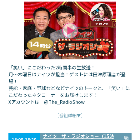
「笑い」にこだわった2時間半の生放送！
月～木曜日はナイツが担当！ゲストには田津原理音が登
場！
芸能・家庭・野球などなどナイツのトークと、「笑い」に
こだわったネタコーナーをお届けします！
Xアカウントは @The_RadioShow
［番組詳細▼］
ナイツ ザ・ラジオショー（15時
15:00-15:20