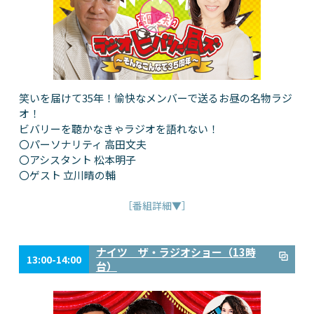
笑いを届けて35年！愉快なメンバーで送るお昼の名物ラジ
オ！
ビバリーを聴かなきゃラジオを語れない！
〇パーソナリティ 高田文夫
〇アシスタント 松本明子
〇ゲスト 立川晴の輔
［番組詳細▼］
ナイツ ザ・ラジオショー（13時
13:00-14:00
台）