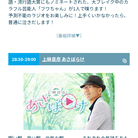
語・流行語大賞にもノミネートされた、大ブレイク中のカ
ラフル芸能人「フワちゃん」が1人で喋ります！
予測不能のラジオをお楽しみに！上手くいかなかったら、
普通に泣きだします！
［番組詳細▼］
上柳昌彦 あさぼらけ
28:30-29:00
眠い朝、辛い朝、元気な朝、、、、それぞれの気持ちをも