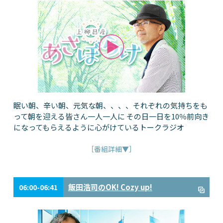
眠い朝、辛い朝、元気な朝、、、、それぞれの気持ちをも
って朝を迎える皆さん一人一人に その日一日を10％前向き
になってもらえるように心がけているトークラジオ
［番組詳細▼］
飯田浩司のOK! Cozy up!
06:00-06:41