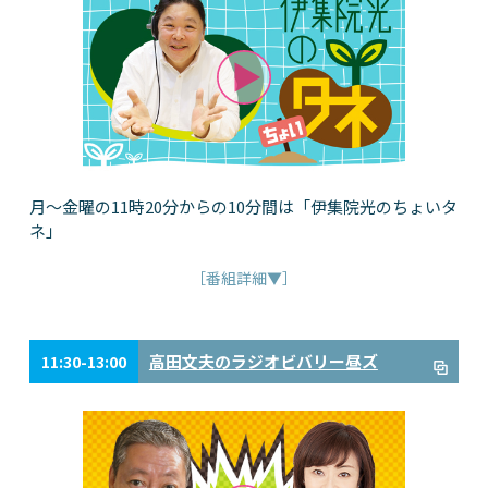
月～金曜の11時20分からの10分間は「伊集院光のちょいタ
ネ」
［番組詳細▼］
高田文夫のラジオビバリー昼ズ
11:30-13:00