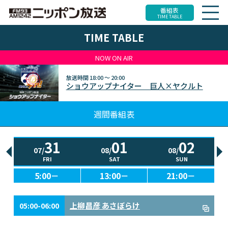
番組表
TIME TABLE
TIME TABLE
NOW ON AIR
放送時間
18:00 ～ 20:00
ショウアップナイター 巨人×ヤクルト
週間番組表
31
01
02
07/
08/
08/
FRI
SAT
SUN
5:00－
13:00－
21:00－
上柳昌彦 あさぼらけ
05:00-06:00