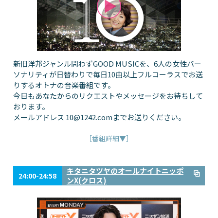
新旧洋邦ジャンル問わずGOOD MUSICを、6人の女性パー
ソナリティが日替わりで毎日10曲以上フルコーラスでお送
りするオトナの音楽番組です。
今日もあなたからのリクエストやメッセージをお待ちして
おります。
メールアドレス
10@1242.com
までお送りください。
［番組詳細▼］
キタニタツヤのオールナイトニッポ
24:00-24:58
ンX(クロス)