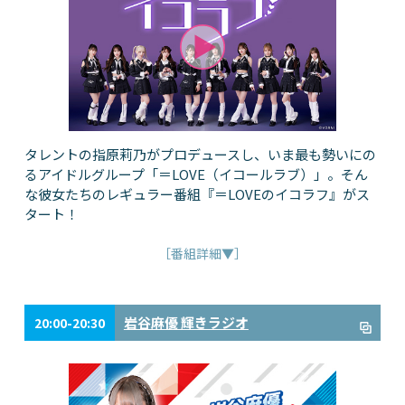
タレントの指原莉乃がプロデュースし、いま最も勢いにの
るアイドルグループ「＝LOVE（イコールラブ）」。そん
な彼女たちのレギュラー番組『＝LOVEのイコラフ』がス
タート！
［番組詳細▼］
岩谷麻優 輝きラジオ
20:00-20:30