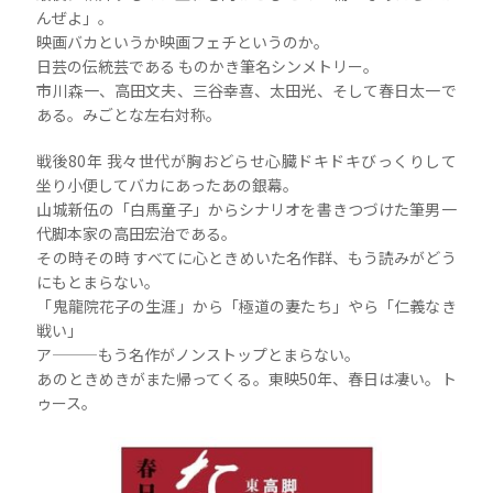
んぜよ」。
映画バカというか映画フェチというのか。
日芸の伝統芸である ものかき筆名シンメトリー。
市川森一、高田文夫、三谷幸喜、太田光、そして春日太一で
ある。みごとな左右対称。
戦後80年 我々世代が胸おどらせ心臓ドキドキびっくりして
坐り小便してバカにあったあの銀幕。
山城新伍の「白馬童子」からシナリオを書きつづけた筆男一
代脚本家の高田宏治である。
その時その時 すべてに心ときめいた名作群、もう読みがどう
にもとまらない。
「鬼龍院花子の生涯」から「極道の妻たち」やら「仁義なき
戦い」
ア―――もう名作がノンストップとまらない。
あのときめきがまた帰ってくる。東映50年、春日は凄い。ト
ゥース。