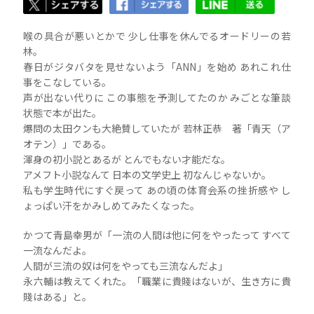
喉の具合が悪いとかで 少し仕事を休んでるオードリーの若
林。
春日がジタバタを見せないよう「ANN」を始め あれこれ仕
事をこなしている。
声が出ない代りに この事態を予測してたのか みごとな筆談
状態で本が出た。
爆問の太田クンも大絶賛していたが 若林正恭 著「青天（ア
オテン）」である。
渾身の初小説とあるが とんでもない才能だな。
アメフト小説なんて 日本の文学史上 初なんじゃないか。
私も学生時代にすぐ戻って あの頃の体育会系の挫折感や し
ょっぱい汗をかみしめてみたくなった。
かつて青島幸男が「一流の人間は他に何をやったって すべて
一流なんだよ。
人間が三流の奴は何をやっても三流なんだよ」
永六輔は教えてくれた。「職業に貴賤はないが、生き方に貴
賤はある」と。