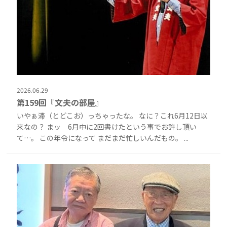
2026.06.29
第159回『文夫の部屋』
いやぁ滞（とどこお）っちゃったな。 なに？これ6月12日以
来なの？ まッ 6月中に2回書けたという事でお許し頂い
て…。 この年令になって まだまだ忙しいんだもの。 ...