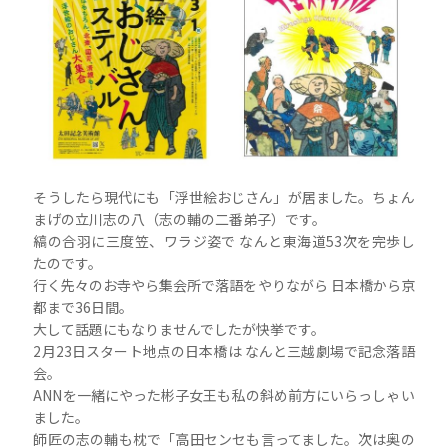
そうしたら現代にも「浮世絵おじさん」が居ました。ちょん
まげの立川志の八（志の輔の二番弟子）です。
縞の合羽に三度笠、ワラジ姿で なんと東海道53次を完歩し
たのです。
行く先々のお寺やら集会所で落語をやりながら 日本橋から京
都まで36日間。
大して話題にもなりませんでしたが快挙です。
2月23日スタート地点の日本橋は なんと三越劇場で記念落語
会。
ANNを一緒にやった彬子女王も私の斜め前方にいらっしゃい
ました。
師匠の志の輔も枕で「高田センセも言ってました。次は奥の