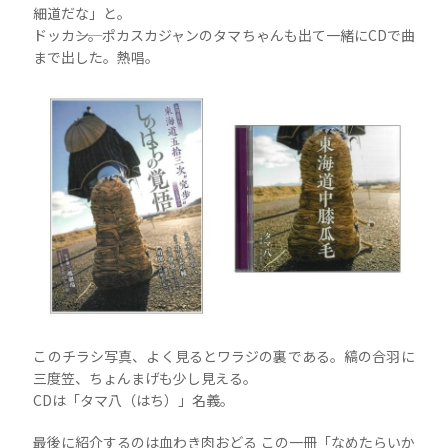
細道だな」と。
ドッカ――ン。ポカスカジャンのタマちゃんも出て一緒にCDで曲
まで出した。熱唱。
このチラシ写真、よく見るとワラジの裏である。縞の合羽に
三度笠、ちょんまげも少し見える。
CDは「タマ八（はち）」名義。
最後に紹介するのは血わき肉おどる この一冊「なめたらいか