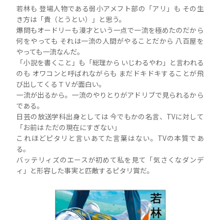
若林も 登場人物である弱小アメフト部の「アリ」も その生
き方は「貴（とうとい）」と思う。
爆問もオードリーも漫才という一点で一流を極めたのだから
何をやっても それは一流の人間がやることだから 八百屋を
やっても一流なんだ。
「小説を書くこと」も「総理から いじわるやわ」と言われる
のも オワコンと呼ばれながらも まだドキドキすることが飛
び出してくるＴＶが面白い。
一流が出るから。一流のやりとりがアドリブで見られるから
である。
日芸の放送学科出身としては 今でもかの名言、TVに対して
「お前は ただの現在にすぎない」
これほどピタリと言いあてた言葉はない。TVの本質であ
る。
バッテリィズのエースが初めて私を見て「気さくなダンデ
ィ」と形容した事実と匹敵するピタリ賞だ。