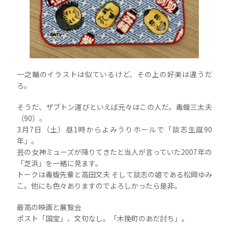
一之輔のイラストは似ているけど、その上の好楽は違うだ
ろ。
そうだ、ザブトン運びといえば元々はこの人だ。毒蝮三太夫
（90）。
3月7日（土）昼1時からよみうりホールで「談志生誕90
年」。
芸の女神ミューズが降りてきたと当人が言っていた2007年の
「芝浜」を一緒に見ます。
トークは毒蝮先輩と高田文夫 そして談志の娘である松岡ゆみ
こ。他にも色々ありますのでよろしかったら是非。
最高の映画と展覧会
ポスト「国宝」、文句なし。「木挽町のあだ討ち」。