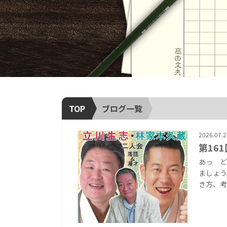
TOP
ブログ一覧
2026.07.2
第16
あっ ど
ましょう
き方、考