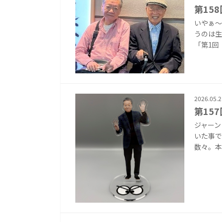
第15
いやぁ～
うのは生
「第1回
2026.05.2
第15
ジャーン
いた事で
数々。本