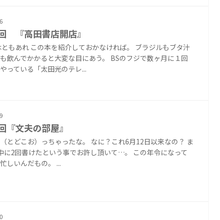
6
0回 『高田書店開店』
はともあれ この本を紹介しておかなければ。 ブラジルもブタ汁
も飲んでかかると大変な目にあう。 BSのフジで数ヶ月に１回
やっている「太田光のテレ...
9
9回『文夫の部屋』
（とどこお）っちゃったな。 なに？これ6月12日以来なの？ ま
中に2回書けたという事でお許し頂いて…。 この年令になって
忙しいんだもの。 ...
0