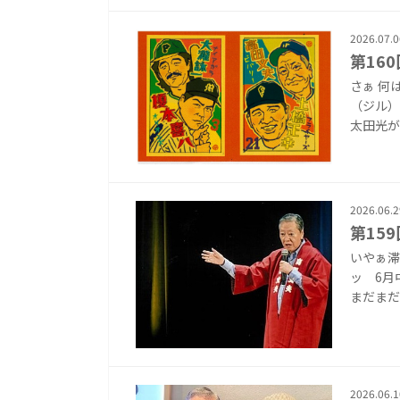
2026.07.0
第16
さぁ 何
（ジル）
太田光が
2026.06.2
第15
いやぁ滞
ッ 6月
まだまだ
2026.06.1