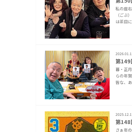
第15
私の座右
（ごぶ）
は茶目に
2026.01.1
第14
暮・正月
らの年賀
皆な、あ
2025.12.1
第14
さぁ年の