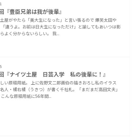
1
6回『豊臣兄弟は我が後輩』
土屋がやたら「美大生になった」と言い張るので 爆笑太田や
 「違うよ。お前は日大生になっただけ」と諭してもあいつは影
らよく分からないらしい。 我...
5
5回『ナイツ土屋 日芸入学 私の後輩に！』
しい原稿用紙。 上に佐野文二郎画伯の描きおろし私のイラス
名人・橘右橘（うきつ）が書く千社札。「まだまだ高田文夫」
こんな原稿用紙に56年間...