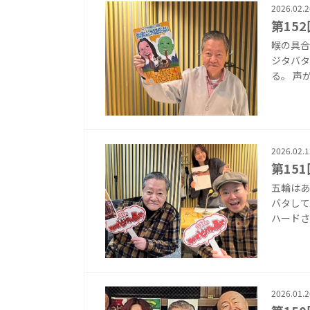
2026.02.2
第15
喉の具合
ジタバタ
る。 声
2026.02.1
第15
五輪はあ
バタして
ハードさ
2026.01.2