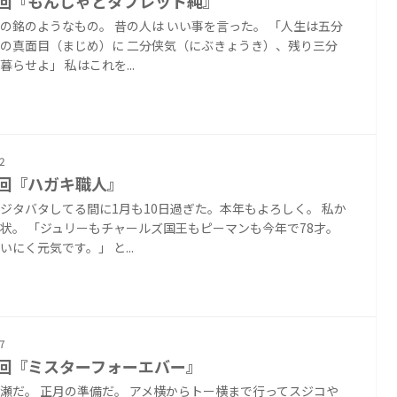
0回『もんじゃとタブレット純』
の銘のようなもの。 昔の人は いい事を言った。 「人生は五分
の真面目（まじめ）に 二分侠気（にぶきょうき）、残り三分
暮らせよ」 私はこれを...
2
9回『ハガキ職人』
ジタバタしてる間に1月も10日過ぎた。本年もよろしく。 私か
状。 「ジュリーもチャールズ国王もピーマンも今年で78才。
いにく元気です。」 と...
7
8回『ミスターフォーエバー』
瀬だ。 正月の準備だ。 アメ横からトー横まで行ってスジコや