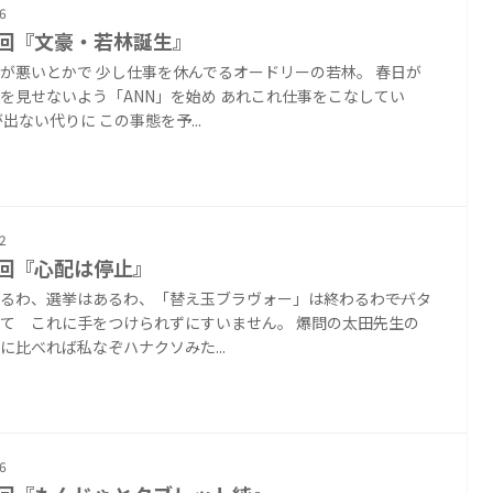
6
2回『文豪・若林誕生』
が悪いとかで 少し仕事を休んでるオードリーの若林。 春日が
を見せないよう「ANN」を始め あれこれ仕事をこなしてい
が出ない代りに この事態を予...
2
1回『心配は停止』
るわ、選挙はあるわ、「替え玉ブラヴォー」は終わるわ――でバタ
て これに手をつけられずにすいません。 爆問の太田先生の
に比べれば私なぞハナクソみた...
6