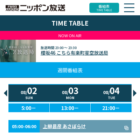
番組表
TIME TABLE
TIME TABLE
NOW ON AIR
放送時間
23:00 ～ 23:30
櫻坂46 こちら有楽町星空放送局
週間番組表
02
03
04
08/
08/
08/
SUN
MON
TUE
5:00－
13:00－
21:00－
上柳昌彦 あさぼらけ
05:00-06:00