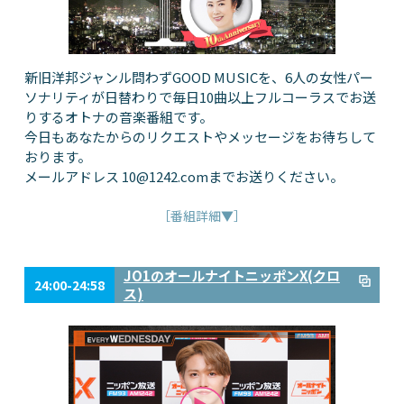
新旧洋邦ジャンル問わずGOOD MUSICを、6人の女性パー
ソナリティが日替わりで毎日10曲以上フルコーラスでお送
りするオトナの音楽番組です。
今日もあなたからのリクエストやメッセージをお待ちして
おります。
メールアドレス
10@1242.com
までお送りください。
［番組詳細▼］
JO1のオールナイトニッポンX(クロ
24:00-24:58
ス)