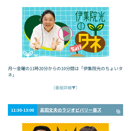
月～金曜の11時20分からの10分間は「伊集院光のちょいタ
ネ」
［番組詳細▼］
高田文夫のラジオビバリー昼ズ
11:30-13:00