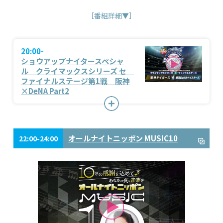
［番組詳細▼］
20:00-
ショウアップナイタースペシャ
ル クライマックスシリーズ セ
ファイナルステージ第1戦 阪神
×DeNA Part2
オールナイトニッポン MUSIC10
22:00-24:00