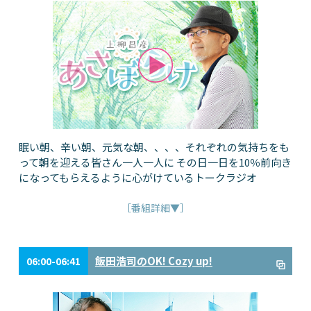
眠い朝、辛い朝、元気な朝、、、、それぞれの気持ちをも
って朝を迎える皆さん一人一人に その日一日を10％前向き
になってもらえるように心がけているトークラジオ
［番組詳細▼］
飯田浩司のOK! Cozy up!
06:00-06:41