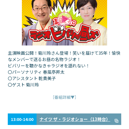
主演映画公開！菊川玲さん登場！笑いを届けて35年！愉快
なメンバーで送るお昼の名物ラジオ！
ビバリーを聴かなきゃラジオを語れない！
〇パーソナリティ 春風亭昇太
〇アシスタント 乾貴美子
〇ゲスト 菊川玲
［番組詳細▼］
ナイツ ザ・ラジオショー（13時台）
13:00-14:00