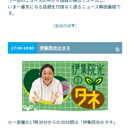
う一日のニュースの中から独自の視点でズームし、
いま一番気になる話題を忖度なく語るニュース解説番組で
す。
［番組詳細▼］
伊集院光のタネ
17:30-18:00
火～金曜の17時30分からの30分間は「伊集院光のタネ」