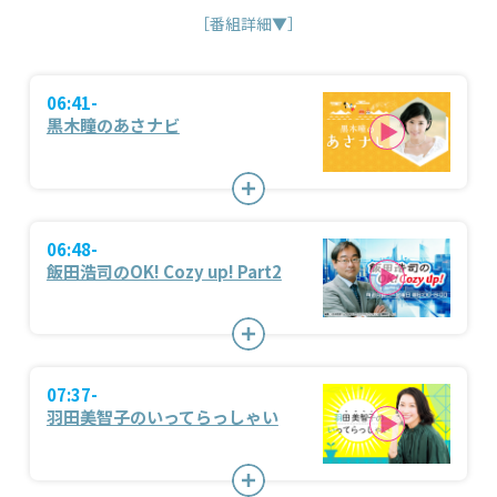
［番組詳細▼］
06:41-
黒木瞳のあさナビ
06:48-
飯田浩司のOK! Cozy up! Part2
07:37-
羽田美智子のいってらっしゃい