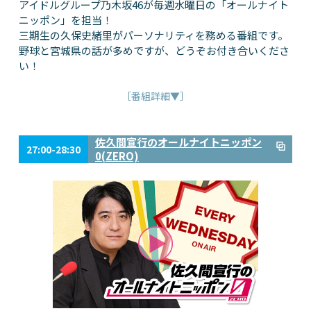
アイドルグループ乃木坂46が毎週水曜日の「オールナイト
ニッポン」を担当！
三期生の久保史緒里がパーソナリティを務める番組です。
野球と宮城県の話が多めですが、どうぞお付き合いくださ
い！
［番組詳細▼］
佐久間宣行のオールナイトニッポン
27:00-28:30
0(ZERO)