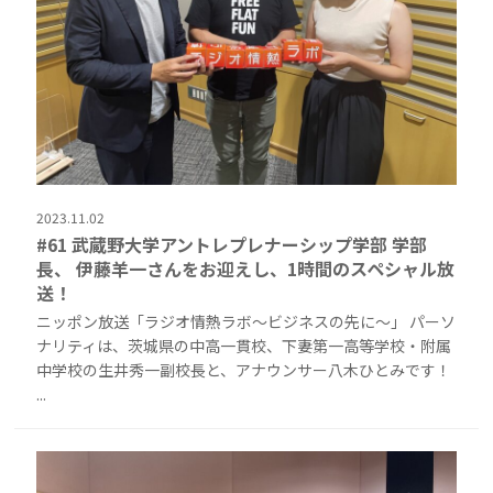
2023.11.02
#61 武蔵野大学アントレプレナーシップ学部 学部
長、 伊藤羊一さんをお迎えし、1時間のスペシャル放
送！
ニッポン放送「ラジオ情熱ラボ〜ビジネスの先に〜」 パーソ
ナリティは、茨城県の中高一貫校、下妻第一高等学校・附属
中学校の生井秀一副校長と、アナウンサー八木ひとみです！
...