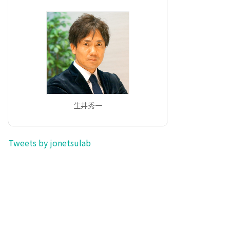
生井秀一
Tweets by jonetsulab