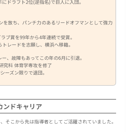
年にドラフト2位(逆指名)で巨人に入団。
ムランを放ち、パンチ力のあるリードオフマンとして強力
ラブ賞を99年から4年連続で受賞。
自らトレードを志願し、横浜へ移籍。
プレー、故障もあってこの年の6月に引退。
学研究科 体育学専攻を修了
、昨シーズン限りで退団。
カンドキャリア
0年、そこから先は指導者としてご活躍されていました。
。