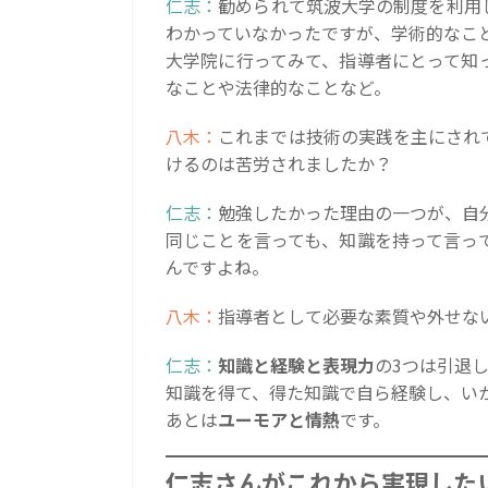
仁志：
勧められて筑波大学の制度を利用
わかっていなかったですが、学術的なこ
大学院に行ってみて、指導者にとって知
なことや法律的なことなど。
八木：
これまでは技術の実践を主にされ
けるのは苦労されましたか？
仁志：
勉強したかった理由の一つが、自
同じことを言っても、知識を持って言っ
んですよね。
八木：
指導者として必要な素質や外せな
仁志：
知識と経験と表現力
の3つは引退
知識を得て、得た知識で自ら経験し、い
あとは
ユーモアと情熱
です。
仁志さんがこれから実現した