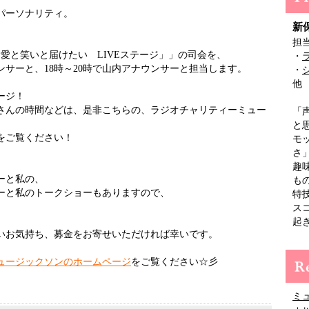
パーソナリティ。
新
担
愛と笑いと届けたい LIVEステージ」」の司会を、
・
ウンサーと、18時～20時で山内アナウンサーと担当します。
・
他
ージ！
さんの時間などは、是非こちらの、ラジオチャリティーミュー
「
と
をご覧ください！
モ
さ
趣
サーと私の、
も
ンサーと私のトークショーもありますので、
特
ス
起
いお気持ち、募金をお寄せいただければ幸いです。
ュージックソンのホームページ
をご覧ください☆彡
ミ