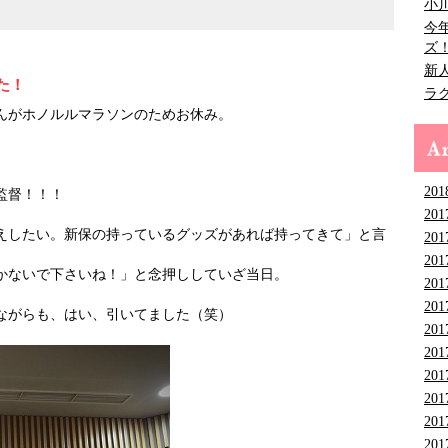
小
今
ズ
新
た！
ラ
んがホノルルマラソンのためお休み。
。
201
監督！！！
201
えしたい。新保の持っているグッズがあれば持ってきて」と言
201
201
かないで下さいね！」と念押ししていざ当日。
201
201
ながらも、はい、引いてました（笑）
201
201
201
201
201
201