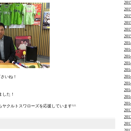
201
201
201
201
201
201
201
201
201
201
201
201
下さいね！
201
201
ました！
201
201
らヤクルトスワローズを応援しています^^
201
201
201
201