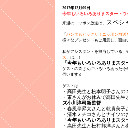
2017年12月09日
今年もいろいろありまスター・ウ
スペシ
来週のニッポン放送は、
「
パンダもビックリ！ニッポン放送
様々なプレゼントもご用意し、面白
私がアシスタントを担当している、
ズ
」は...！
「今年もいろいろありまスタ
ゲストの皆さんにいろいろあった今
伺います♬
ゲストは...
・高田先生と松本明子さんの
・東さんがお休みで高田先生
ズ小川淳司新監督
・春風亭昇太さんと乾貴美子
・清水ミチコさんとナイツの
「
今年もいろいろありまスタ
・高田先生と松村邦洋さんと