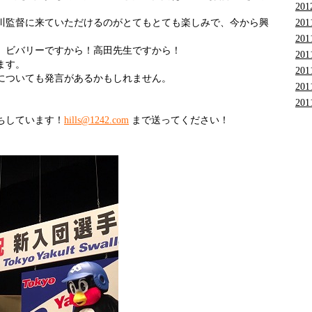
201
201
川監督に来ていただけるのがとてもとても楽しみで、今から興
201
、ビバリーですから！高田先生ですから！
201
ます。
201
についても発言があるかもしれません。
201
201
ちしています！
hills@1242.com
まで送ってください！