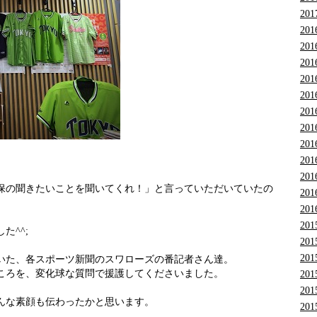
201
201
201
201
201
201
201
201
201
201
201
保の聞きたいことを聞いてくれ！」と言っていただいていたの
201
201
201
た^^;
201
201
いた、各スポーツ新聞のスワローズの番記者さん達。
ころを、変化球な質問で援護してくださいました。
201
201
んな素顔も伝わったかと思います。
201