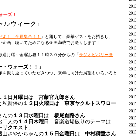
201
201
ォーズ！
201
ャルウィーク
！
201
201
だよ！！全員集合！！
」と題して、豪華ゲストをお招きし、
201
い企画、聴いてためになる企画満載でお送りします！
201
毎週月曜～金曜お昼１１時３０分からの「
ラジオビバリー昼
201
201
ー・ウォーズ！！」
201
年を振り返っていただきつつ、来年に向けた展望もいろいろと
201
201
201
１１日月曜日
は
宮藤官九郎さん
201
と私新保の
１２日火曜日
は
東京ヤクルトスワロー
201
201
さんの
１３日水曜日
は
板尾創路さん
201
お二人の
１４日木曜日
音楽道場破りのテーマは
201
ーリクエスト
」
201
磯山さやかちゃんの
１５日金曜日
は
中村獅童さん