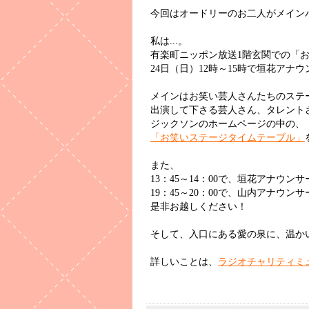
今回はオードリーのお二人がメイン
私は...。
有楽町ニッポン放送1階玄関での「お
24日（日）12時～15時で垣花アナ
メインはお笑い芸人さんたちのステ
出演して下さる芸人さん、タレント
ジックソンのホームページの中の、
「お笑いステージタイムテーブル」
また、
13：45～14：00で、垣花アナウン
19：45～20：00で、山内アナウ
是非お越しください！
そして、入口にある愛の泉に、温か
詳しいことは、
ラジオチャリティミ