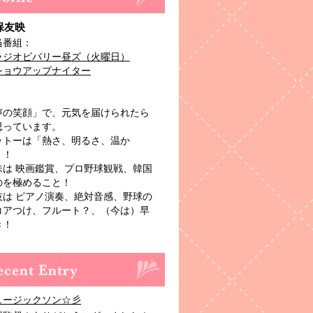
保友映
当番組：
ラジオビバリー昼ズ（火曜日）
ショウアップナイター
声の笑顔」で、元気を届けられたら
思っています。
ットーは「熱さ、明るさ、温か
」！
味は 映画鑑賞、プロ野球観戦、韓国
のを極めること！
技は ピアノ演奏、絶対音感、野球の
コアつけ、フルート？、（今は）早
き！
ュージックソン☆彡