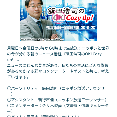
月曜日～金曜日の6時から8時まで生放送！ニッポンと世界
の今が分かる朝のニュース番組『飯田浩司のOK! Cozy
up!』。
ニュースにどんな背景があり、私たちの生活にどんな影響
があるのか？多彩なコメンテーターやゲストと共に、考え
ていきます。
---
○パーソナリティ：飯田浩司（ニッポン放送アナウンサ
ー）
○アシスタント：新行市佳（ニッポン放送アナウンサー）
○コメンテーター：佐々木俊尚（文筆家・情報キュレータ
ー）
○ゲスト：菅原出（国際政治アナリスト）