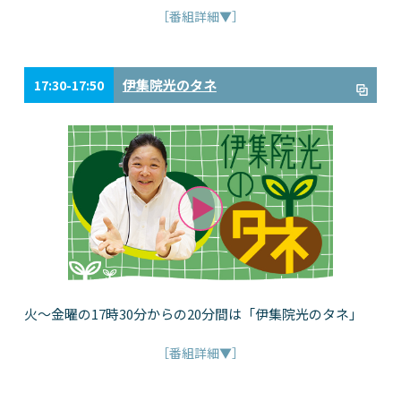
［番組詳細▼］
伊集院光のタネ
17:30-17:50
火～金曜の17時30分からの20分間は「伊集院光のタネ」
［番組詳細▼］