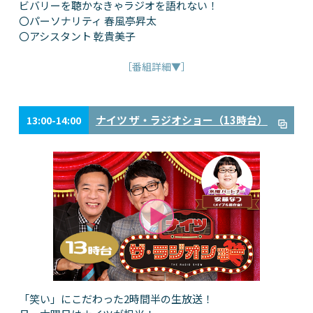
ビバリーを聴かなきゃラジオを語れない！
〇パーソナリティ 春風亭昇太
〇アシスタント 乾貴美子
［番組詳細▼］
ナイツ ザ・ラジオショー（13時台）
13:00-14:00
「笑い」にこだわった2時間半の生放送！