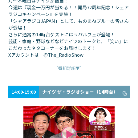
月～木曜日はナイツが担当！
今週は『現金一万円が当たる！！開局72周年記念！シェア
ラジコキャンペーン』を実施！
「シャアラジコJAPAN」として、ものまねブルーの皆さん
が登場！
さらに通常の14時台ゲストにはラパルフェが登場！
芸能・家庭・野球などなどナイツのトークと、「笑い」に
こだわったネタコーナーをお届けします！
Xアカウントは @The_RadioShow
［番組詳細▼］
ナイツ ザ・ラジオショー（14時台）
14:00-15:00