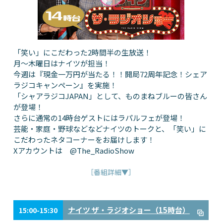
「笑い」にこだわった2時間半の生放送！
月～木曜日はナイツが担当！
今週は『現金一万円が当たる！！開局72周年記念！シェア
ラジコキャンペーン』を実施！
「シャアラジコJAPAN」として、ものまねブルーの皆さん
が登場！
さらに通常の14時台ゲストにはラパルフェが登場！
芸能・家庭・野球などなどナイツのトークと、「笑い」に
こだわったネタコーナーをお届けします！
Xアカウントは @The_RadioShow
［番組詳細▼］
ナイツ ザ・ラジオショー（15時台）
15:00-15:30