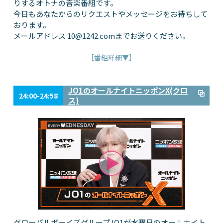
りするオトナの音楽番組です。
今日もあなたからのリクエストやメッセージをお待ちして
おります。
メールアドレス
10@1242.com
までお送りください。
［番組詳細▼］
JO1のオールナイトニッポンX(クロ
24:00-24:58
ス)
グローバルボーイズグループJO1が水曜日のオールナイト