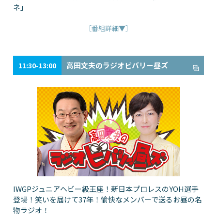
ネ」
［番組詳細▼］
高田文夫のラジオビバリー昼ズ
11:30-13:00
IWGPジュニアヘビー級王座！新日本プロレスのYOH選手
登場！笑いを届けて37年！愉快なメンバーで送るお昼の名
物ラジオ！