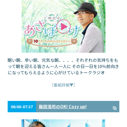
眠い朝、辛い朝、元気な朝、、、、それぞれの気持ちをも
って朝を迎える皆さん一人一人に その日一日を10％前向き
になってもらえるように心がけているトークラジオ
［番組詳細▼］
飯田浩司のOK! Cozy up!
06:00-07:37