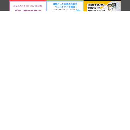
SNS
COMPANY
BROADCASTING AND CONTENTS
Copyright Nippon Broadcasting System, Inc. All Rights Reserved.