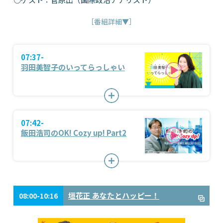
［番組詳細▼］
07:37-
羽田美智子のいってらっしゃい
07:42-
飯田浩司のOK! Cozy up! Part2
垣花正 あなたとハッピー！
08:00-10:16