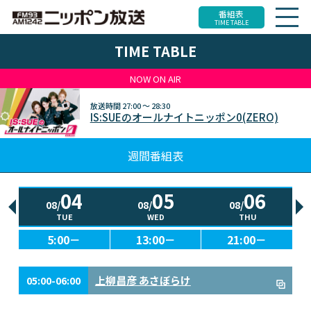
番組表
TIME TABLE
TIME TABLE
NOW ON AIR
放送時間
27:00 ～ 28:30
IS:SUEのオールナイトニッポン0(ZERO)
週間番組表
04
05
06
08/
08/
08/
TUE
WED
THU
5:00－
13:00－
21:00－
上柳昌彦 あさぼらけ
05:00-06:00