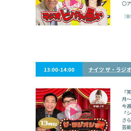
〇ア
［番
13:00-14:00
ナイツ ザ・ラジ
「
月
今
「シ
さら
芸