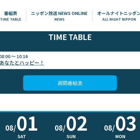
番組表
ニッポン放送 NEWS ONLINE
オールナイトニッポ
TIME TABLE
NEWS
ALL NIGHT NIPPON
TIME TABLE
08:00 ～ 10:16
 あなたとハッピー！
週間番組表
01
02
03
08/
08/
08/
SAT
SUN
MON