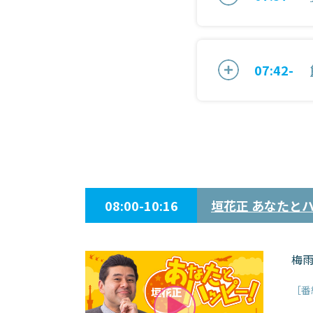
07:42-
08:00-10:16
垣花正 あなたと
梅
［番