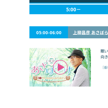
5:00－
05:00-06:00
上柳昌彦 あさぼ
眠い
向
［番