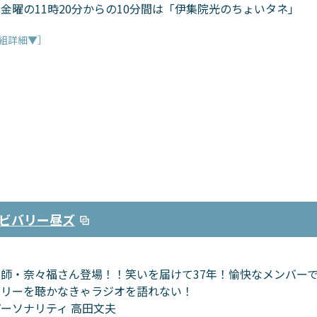
金曜の11時20分からの10分間は「伊集院光のちょいタネ」
組詳細▼］
ビバリー昼ズ
曲師・奈々福さん登場！！笑いを届けて37年！愉快なメンバー
バリーを聴かなきゃラジオを語れない！
ーソナリティ 高田文夫