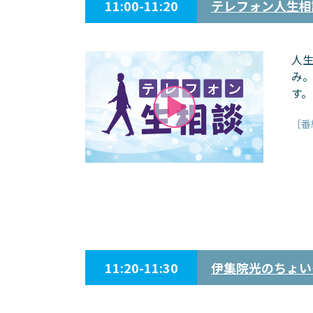
11:00-11:20
テレフォン人生相
人
み
す。
［番
11:20-11:30
伊集院光のちょい