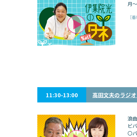
月～
［番
11:30-13:00
高田文夫のラジオ
浪
ビ
〇パ