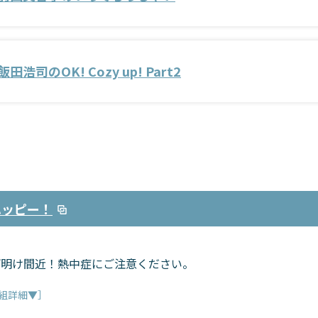
飯田浩司のOK! Cozy up! Part2
ハッピー！
雨明け間近！熱中症にご注意ください。
組詳細▼］