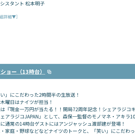
シスタント 松本明子
組詳細▼］
オショー（13時台）
笑い」にこだわった2時間半の生放送！
～木曜日はナイツが担当！
週は『現金一万円が当たる！！開局72周年記念！シェアラジコ
ェアラジコJAPAN」として、森保一監督のモノマネ・アキラ1
に通常の14時台ゲストにはアンジャッシュ渡部建が登場！
能・家庭・野球などなどナイツのトークと、「笑い」にこだわ