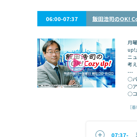
06:00-07:37
飯田浩司のOK! Coz
月曜
up
ニ
考
---
○
○
○
［番
07:37-