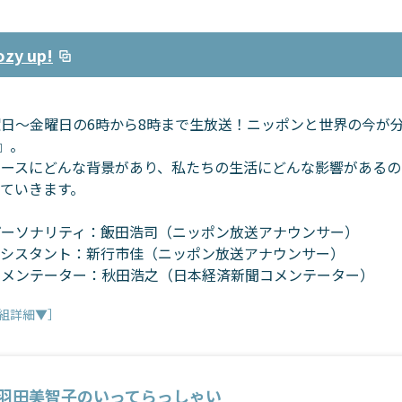
y up!
日～金曜日の6時から8時まで生放送！ニッポンと世界の今が分か
!』。
ュースにどんな背景があり、私たちの生活にどんな影響があるの
えていきます。
パーソナリティ：飯田浩司（ニッポン放送アナウンサー）
アシスタント：新行市佳（ニッポン放送アナウンサー）
コメンテーター：秋田浩之（日本経済新聞コメンテーター）
組詳細▼］
羽田美智子のいってらっしゃい