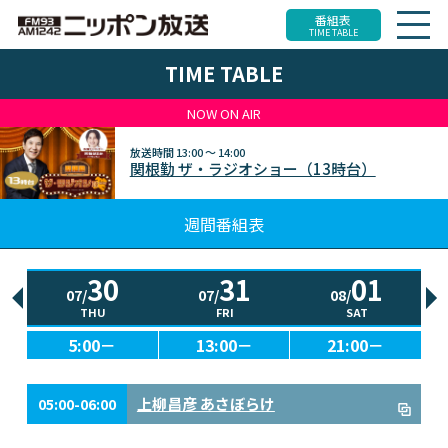
番組表
TIME TABLE
TIME TABLE
NOW ON AIR
放送時間
13:00 ～ 14:00
関根勤 ザ・ラジオショー（13時台）
週間番組表
30
31
01
07/
07/
08/
THU
FRI
SAT
5:00－
13:00－
21:00－
上柳昌彦 あさぼらけ
05:00-06:00