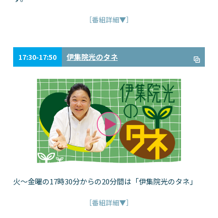
［番組詳細▼］
伊集院光のタネ
17:30-17:50
火～金曜の17時30分からの20分間は「伊集院光のタネ」
［番組詳細▼］