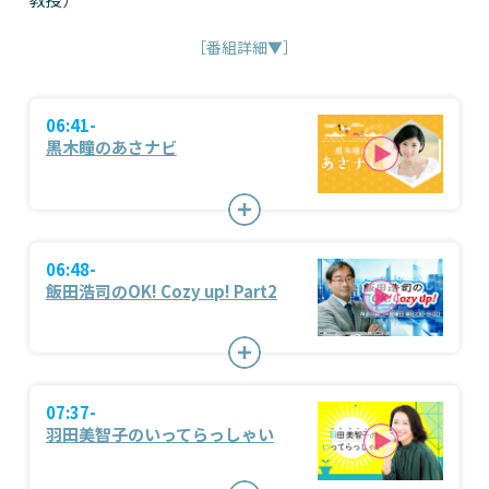
［番組詳細▼］
06:41-
黒木瞳のあさナビ
06:48-
飯田浩司のOK! Cozy up! Part2
07:37-
羽田美智子のいってらっしゃい