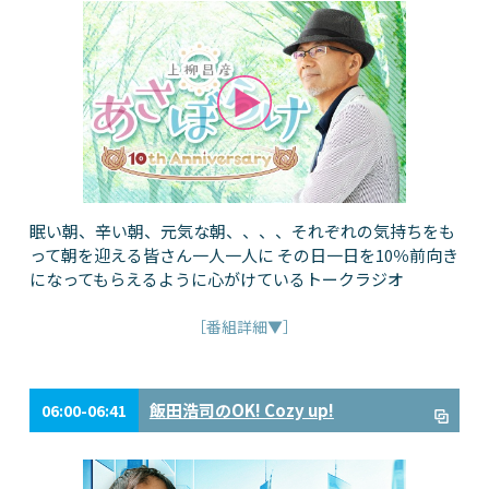
眠い朝、辛い朝、元気な朝、、、、それぞれの気持ちをも
って朝を迎える皆さん一人一人に その日一日を10％前向き
になってもらえるように心がけているトークラジオ
［番組詳細▼］
飯田浩司のOK! Cozy up!
06:00-06:41