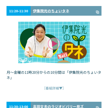
伊集院光のちょいタネ
11:20-11:30
月～金曜の11時20分からの10分間は「伊集院光のちょいタ
ネ」
［番組詳細▼］
高田文夫のラジオビバリー昼ズ
11:30-13:00