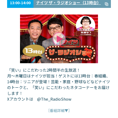
ナイツ ザ・ラジオショー（13時台）
13:00-14:00
「笑い」にこだわった2時間半の生放送！
月～木曜日はナイツが担当！ゲストには13時台：春組織、
14時台：リニアが登場！芸能・家庭・野球などなどナイツ
のトークと、「笑い」にこだわったネタコーナーをお届け
します！
Xアカウントは @The_RadioShow
［番組詳細▼］