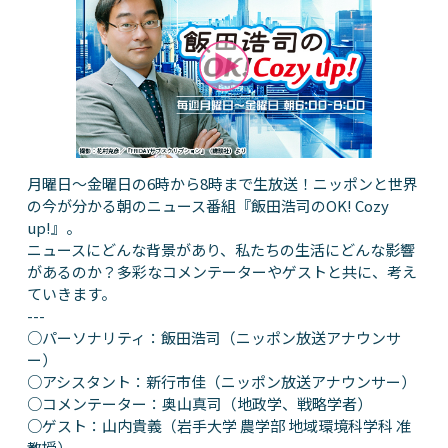
月曜日～金曜日の6時から8時まで生放送！ニッポンと世界
の今が分かる朝のニュース番組『飯田浩司のOK! Cozy
up!』。
ニュースにどんな背景があり、私たちの生活にどんな影響
があるのか？多彩なコメンテーターやゲストと共に、考え
ていきます。
---
○パーソナリティ：飯田浩司（ニッポン放送アナウンサ
ー）
○アシスタント：新行市佳（ニッポン放送アナウンサー）
○コメンテーター：奥山真司（地政学、戦略学者）
○ゲスト：山内貴義（岩手大学 農学部 地域環境科学科 准
教授）