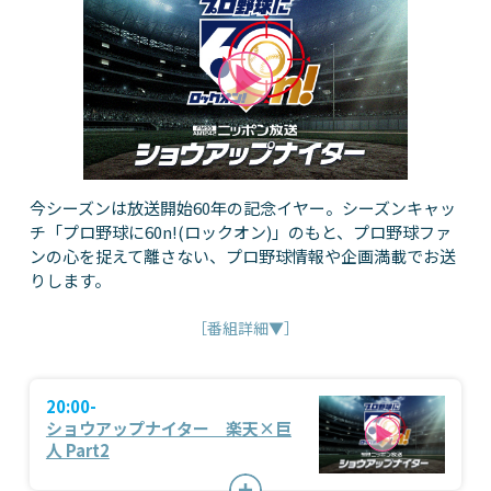
今シーズンは放送開始60年の記念イヤー。シーズンキャッ
チ「プロ野球に60n!(ロックオン)」のもと、プロ野球ファ
ンの心を捉えて離さない、プロ野球情報や企画満載でお送
りします。
［番組詳細▼］
20:00-
ショウアップナイター 楽天×巨
人 Part2