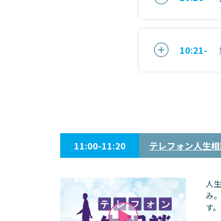
10:21-
11:00-11:20
テレフォン人生相
人
み
す。