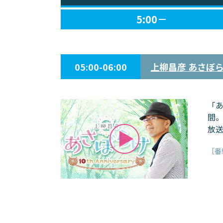
5:00－
05:00-06:00
上柳昌彦 あさぼ
「
間。
放送
［番