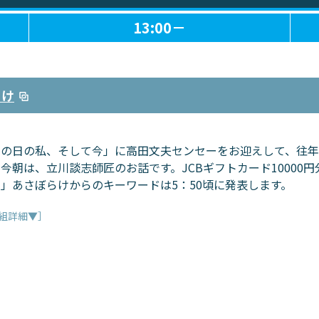
13:00－
らけ
あの日の私、そして今」に高田文夫センセーをお迎えして、往年
今朝は、立川談志師匠のお話です。JCBギフトカード10000
」あさぼらけからのキーワードは5：50頃に発表します。
組詳細▼］