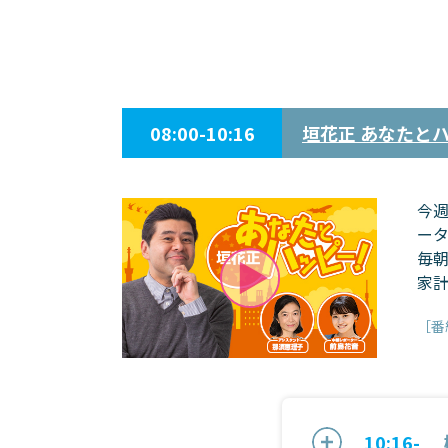
08:00-10:16
垣花正 あなたと
今週
ー
毎
家
［番
10:16-