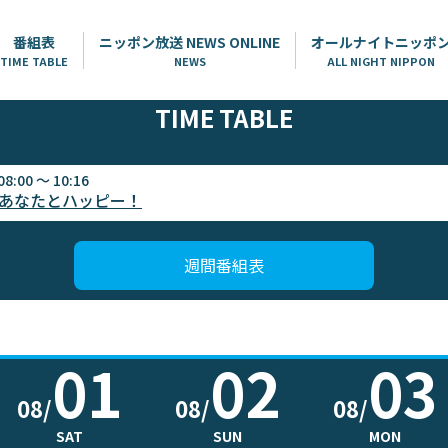
番組表
ニッポン放送 NEWS ONLINE
オールナイトニッポ
TIME TABLE
NEWS
ALL NIGHT NIPPON
TIME TABLE
08:00 ～ 10:16
 あなたとハッピー！
週間番組表
01
02
03
08/
08/
08/
SAT
SUN
MON