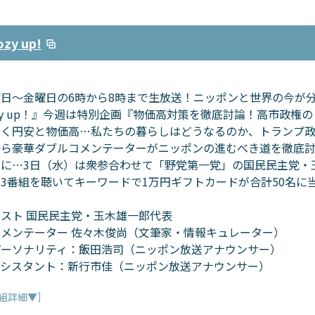
y up!
日～金曜日の6時から8時まで生放送！ニッポンと世界の今が
zy up！』今週は特別企画『物価高対策を徹底討論！高市政権
引く円安と物価高…私たちの暮らしはどうなるのか、トランプ政
から豪華ダブルコメンテーターがニッポンの進むべき道を徹底
らに…3日（水）は衆参合わせて「野党第一党」の国民民主党・
3番組を聴いてキーワードで1万円ギフトカードが合計50名に
スト 国民民主党・玉木雄一郎代表
コメンテーター 佐々木俊尚（文筆家・情報キュレーター）
パーソナリティ：飯田浩司（ニッポン放送アナウンサー）
アシスタント：新行市佳（ニッポン放送アナウンサー）
組詳細▼］