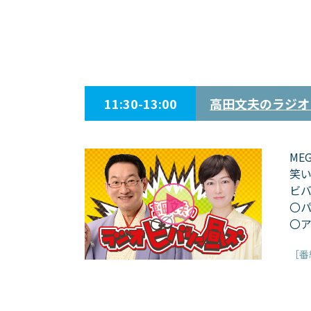
11:30-13:00
高田文夫のラジオ
ME
笑い
ビ
〇パ
〇ア
［番