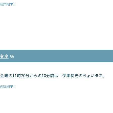
組詳細▼］
タネ
金曜の11時20分からの10分間は「伊集院光のちょいタネ」
組詳細▼］