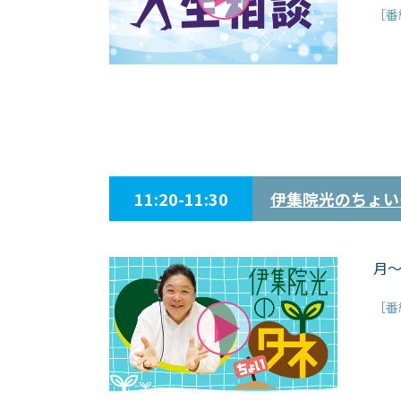
［番
11:20-11:30
伊集院光のちょい
月～
［番