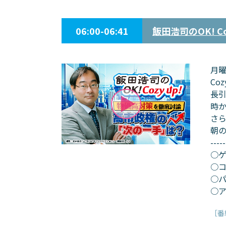
06:00-06:41
飯田浩司のOK! Coz
月曜
Co
長
時
さ
朝の
-----
○ゲ
○
○
○
［番