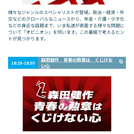
様々なジャンルのスペシャリストが登場。政治・経済・外
交などのグローバルなニュースから、年金・介護・少子化
などの身近な話題まで、いま私達が直面する様々な問題に
ついて「オピニオン」を伺います。この番組で考えるヒン
トが見つかります。
森田健作 青春の勲章は くじけな
18:20-18:50
い心