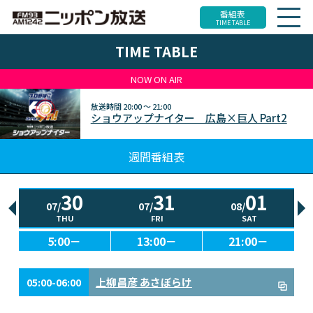
番組表
TIME TABLE
TIME TABLE
NOW ON AIR
放送時間
20:00 ～ 21:00
ショウアップナイター 広島×巨人 Part2
週間番組表
30
31
01
07/
07/
08/
THU
FRI
SAT
5:00－
13:00－
21:00－
上柳昌彦 あさぼらけ
05:00-06:00