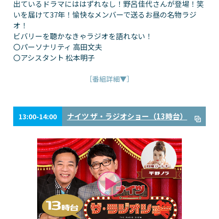
出ているドラマにははずれなし！野呂佳代さんが登場！笑
いを届けて37年！愉快なメンバーで送るお昼の名物ラジ
オ！
ビバリーを聴かなきゃラジオを語れない！
〇パーソナリティ 高田文夫
〇アシスタント 松本明子
［番組詳細▼］
ナイツ ザ・ラジオショー（13時台）
13:00-14:00