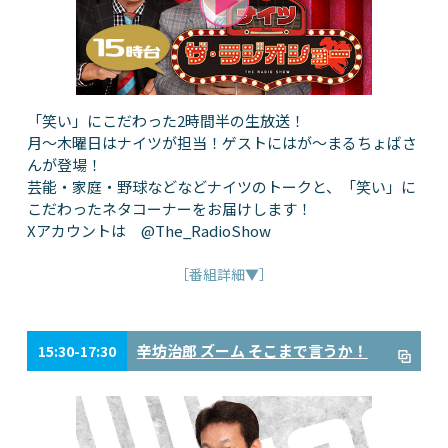
「笑い」にこだわった2時間半の生放送！
月～木曜日はナイツが担当！ゲストにはが～まるちょばさ
んが登場！
芸能・家庭・野球などなどナイツのトークと、「笑い」に
こだわったネタコーナーをお届けします！
Xアカウントは @The_RadioShow
［番組詳細▼］
辛坊治郎 ズーム そこまで言うか！
15:30-17:30