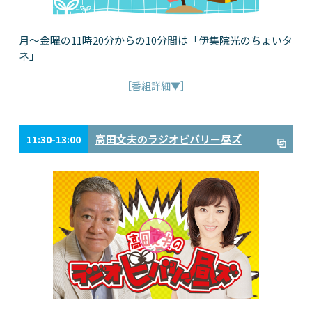
月～金曜の11時20分からの10分間は「伊集院光のちょいタ
ネ」
［番組詳細▼］
高田文夫のラジオビバリー昼ズ
11:30-13:00