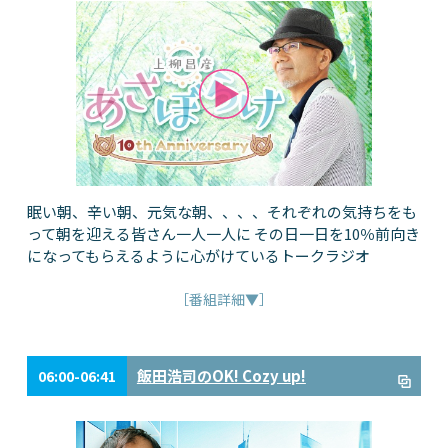
眠い朝、辛い朝、元気な朝、、、、それぞれの気持ちをも
って朝を迎える皆さん一人一人に その日一日を10％前向き
になってもらえるように心がけているトークラジオ
［番組詳細▼］
飯田浩司のOK! Cozy up!
06:00-06:41