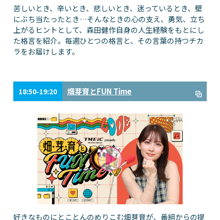
苦しいとき、辛いとき、悲しいとき、迷っているとき、壁
にぶち当たったとき…そんなときの心の支え、勇気、立ち
上がるヒントとして、森田健作自身の人生経験をもとにし
た格言を紹介。毎週ひとつの格言と、その言葉の持つチカ
ラをお届けします。
畑芽育とFUN Time
18:50-19:20
好きなものにとことんのめりこむ畑芽育が、番組からの提