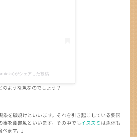
arutoku)がシェアした投稿
どのような魚なのでしょう？
現象を磯焼けといいます。それを引き起こしている要因
の事を
食害魚
といいます。その中でも
イスズミ
は魚体も
食べます。」