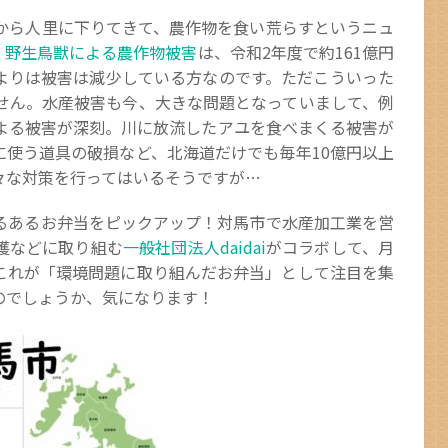
から人里に下りてきて、農作物を食い荒らすというニュ
、野生鳥獣による農作物被害
は、令和2年度で約161億円
よりは被害は減少している方なのです。ただこういった
せん。水産被害も今、大きな問題となっていまして、例
よる被害が深刻。川に放流したアユを食べまくる被害が
に使う道具の破損など、北海道だけでも毎年10億円以上
々な対策を行ってはいるそうですが…
るあるお弁当をピックアップ！対馬市で水産加工業を営
獲などに取り組む
一般社団法人daidai
がコラボして、月
これが「環境問題に取り組んだお弁当」として注目を集
のでしょうか、気になります！