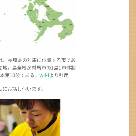
は、長崎県の対馬に位置する市であ
在地。島全域が対馬市の1島1市体制
本第10位である。
wiki
より引用
んにお話し伺います。