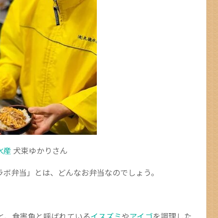
水産
犬束ゆかりさん
ラボ弁当」とは、どんなお弁当なのでしょう。
と、食害魚と呼ばれている
イスズミ
や
アイゴ
を調理した