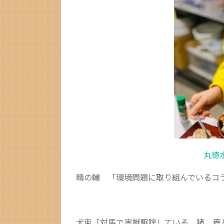
丸徳
晴の輔 「環境問題に取り組んでいるコ
犬束「対馬で害獣駆除している、猪、鹿