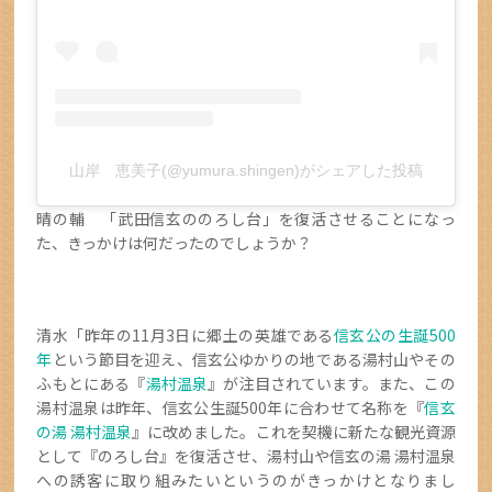
山岸 恵美子(@yumura.shingen)がシェアした投稿
晴の輔 「武田信玄ののろし台」を復活させることになっ
た、きっかけは何だったのでしょうか？
清水「昨年の11月3日に郷土の英雄である
信玄公の生誕500
年
という節目を迎え、信玄公ゆかりの地である湯村山やその
ふもとにある『
湯村温泉
』が注目されています。また、この
湯村温泉は昨年、信玄公生誕500年に合わせて名称を『
信玄
の湯 湯村温泉
』に改めました。これを契機に新たな観光資源
として『のろし台』を復活させ、湯村山や信玄の湯 湯村温泉
への誘客に取り組みたいというのがきっかけとなりまし