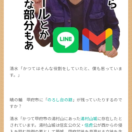
清水「かつてはそんな役割をしていたと、僕も思っていま
す。」
晴の輔 甲府市に「
のろし台の跡
」が残っていたりするので
すか？
清水「かつて甲府市の湯村山にあった
湯村山城
に存在したと
されています。湯村山城は信玄公の父・
信虎
公が西からの侵
入を阻む防御の要として築城、甲府盆地を見渡せる立地を生