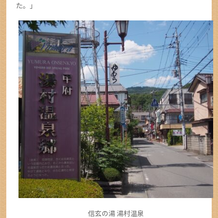
た。」
信玄の湯 湯村温泉