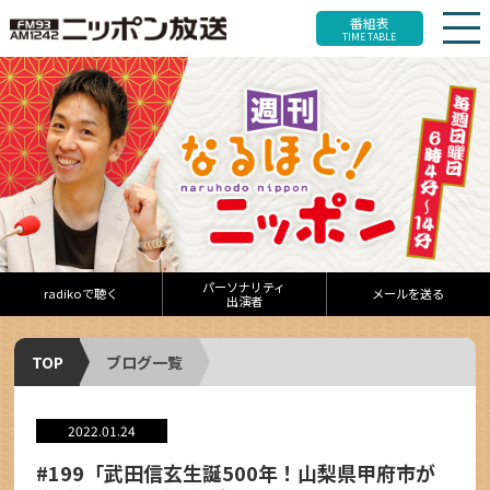
番組表
TIME TABLE
パーソナリティ
radikoで聴く
メールを送る
出演者
TOP
ブログ一覧
2022.01.24
#199「武田信玄生誕500年！山梨県甲府市が