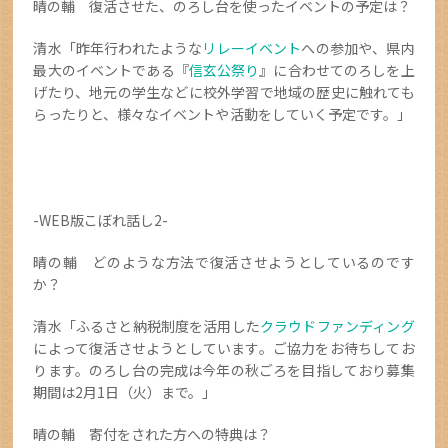
晴の輔 復活させた、のろし台を使ったイベントの予定は？
清水「昨年行われたような
リレーイベント
への参加や、県内
最大のイベントである『
信玄公祭り
』に合わせてのろしを上
げたり、地元の学生などに校外学習で地域の歴史に触れても
らったりと、様々なイベントや活動をしていく予定です。」
-WEB版こぼれ話し2-
晴の輔 どのような方法で復活させようとしているのです
か？
清水「ふるさと納税制度を活用した
クラウドファンディング
によって復活させようとしています。ご協力をお待ちしてお
ります。のろし台の完成は今年の秋ごろを目指しており募集
期間は2月1日（火）まで。」
晴の輔 寄付をされた方への特典は？