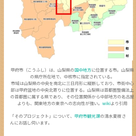
甲府市（こうふし）は、山梨県の
国中地方
に位置する市。山梨県
の県庁所在地で、中核市に指定されている。
市域は山梨県の中央を南北に三日月形に縦断しており、市街中心
部は甲府盆地の中央北寄りに位置する。山梨県は首都圏整備法上
の首都圏に属する県であり、 その位置関係から中部地方の名古屋
よりも、関東地方の東京への志向性が強い。
wiki
より引用
「そのプロジェクト」について、
甲府市観光課
の清水夏樹さ
んにお話し伺います。