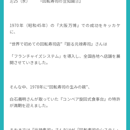
3/25（水） 『回転寿司の豆知識②』
1970年（昭和45年）の『大阪万博』での成功をキッカケ
に、
“世界で初めての回転寿司店”『廻る元禄寿司』さんは
「フランチャイズシステム」を導入し、全国各地へ店舗を展
開させていきました。
そんな中、1978年に“回転寿司の生みの親”、
白石義明さんが取っていた『コンベア旋回式食事台』の特許
が満期を迎えました。
それまでは『元禄寿司』さんだけが「回転寿司のシステム」