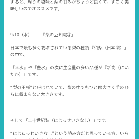
すると、周りの塩味と梨の甘みがちょうど良くて、すごく美
味しいのでオススメです。
9/10（水） 『梨の豆知識②』
日本で最も多く栽培されている梨の種類『和梨（日本梨）』
の中で、
『幸水』や『豊水』の次に生産量の多い品種が『新高（にい
たか）』です。
“梨の王様”と呼ばれていて、梨の中でもひと際大きく手のひ
らに収まらない大きさです。
そして『二十世紀梨（にじっせいきなし）』です。
“にじゅっせいきなし”という読み方だと思っている方、いら