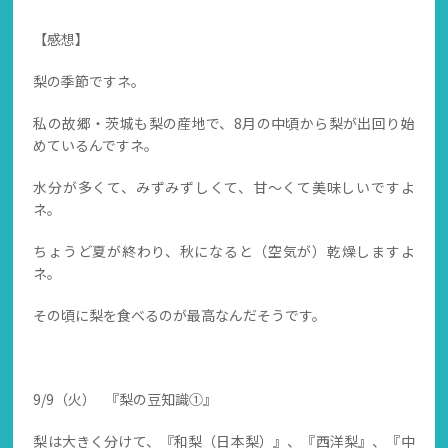
【感想】
梨の季節ですネ。
私の故郷・茨城も梨の産地で、8月の中頃から梨が出回り始
めているんですネ。
水分が多くて、みずみずしくて、甘～くて美味しいですよ
ネ。
ちょうど夏が終わり、秋になると（空気が）乾燥しますよ
ネ。
その頃に梨を食べるのが最高なんだそうです。
9/9（火） 『梨の豆知識①』
梨は大きく分けて、『和梨（日本梨）』、『西洋梨』、『中