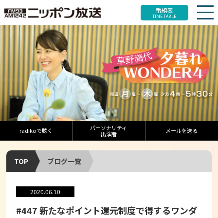
番組表
TIME TABLE
パーソナリティ
radikoで聴く
メールを送る
出演者
TOP
ブログ一覧
2020.06.10
#447 新たなポイント還元制度で得するワンダ