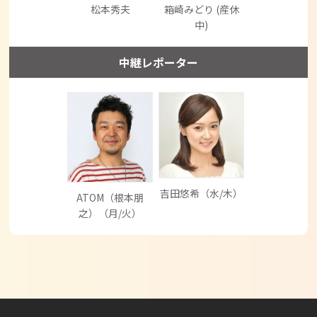
松本秀夫
箱崎みどり (産休
中)
中継レポーター
吉田悠希（水/木）
ATOM（根本朋
之）（月/火）