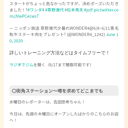
スタートがちょっと危なかったですが、決めポーズいただき
ました！?
#ワンダ4
#草野満代
#松本秀夫
#jolf
pic.twitter.co
m/JVwPCecwsT
— ニッポン放送 草野満代夕暮れWONDER4@6/8~6/11黒毛
和牛ステーキ肉をプレゼント? (@WONDER4_1242)
June 1
0, 2020
詳しいトレーニング方法などはタイムフリーで！
ラジオでジム
を聴く（6/17まで聴取可能です）
〇街角ステーション～噂を求めてどこまでも
水曜日のレポーターは、吉田悠希ちゃん！
今日は、先週の木曜日にオープンしたばかりのこちらのお店
へ！