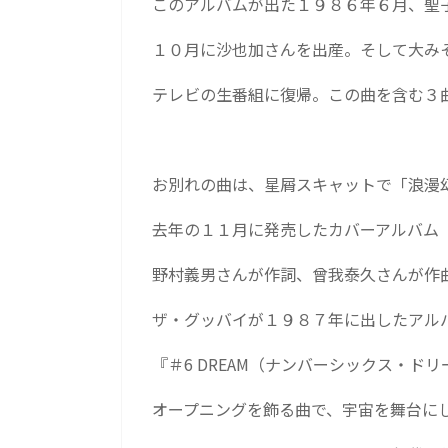
このアルバムが出た１９８６年６月、聖
１０月に沙也加さんを出産。そして大み
テレビの生番組に復帰。この曲を含む３
お別れの曲は、星屑スキャットで「浪漫
去年の１１月に発売したカバーアルバム『K
野村義男さんが作詞、曾我泰久さんが作
ザ・グッバイが１９８７年に出したアル
『＃6 DREAM（ナンバーシックス・ド
オープニングを飾る曲で、宇宙を舞台に