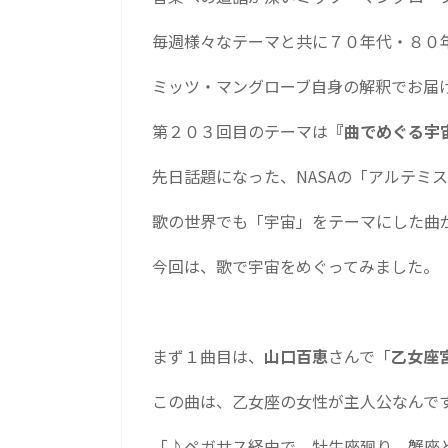
毎週様々なテーマと共に７０年代・８０
ミッツ・マングローブ自身の解釈でお届
第２０３回目のテーマは
『曲でめぐる宇
先日話題になった、NASAの「アルテミ
歌の世界でも「宇宙」をテーマにした曲
今回は、歌で宇宙をめぐってみました。
まず１曲目は、
山口百恵
さんで「
乙女座
この曲は、乙女座の女性が主人公なんで
「♪ペガサス経由で 牡牛座廻り 蟹座