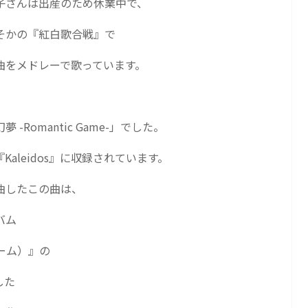
子さんは出産のため休業中で、
そかの『紅白歌合戦』で
曲をメドレーで歌っています。
幻夢
-Romantic Game-
」でした。
aleidos』に収録されています。
曲したこの曲は、
バム
リーム）』の
した