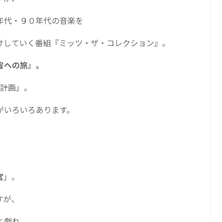
年代・９０年代の音楽を
けしていく番組『ミッツ・ザ・コレクション』。
宙への旅』。
ス計画」。
がいろいろあります。
宮
」。
すが、
と戯れ