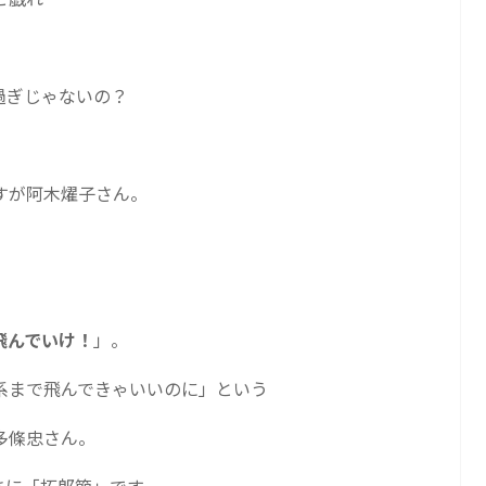
過ぎじゃないの？
すが阿木燿子さん。
飛んでいけ！
」。
系まで飛んできゃいいのに」という
多條忠さん。