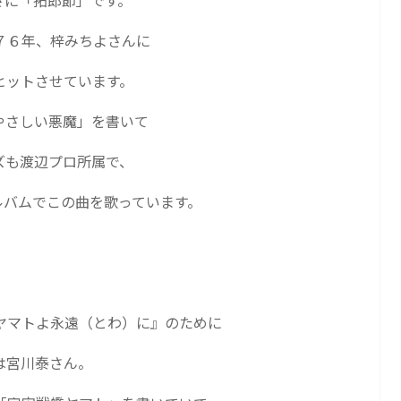
さに「拓郎節」です。
７６年、梓みちよさんに
ヒットさせています。
やさしい悪魔」を書いて
ズも渡辺プロ所属で、
ルバムでこの曲を歌っています。
。
ヤマトよ永遠（とわ）に』のために
は宮川泰さん。