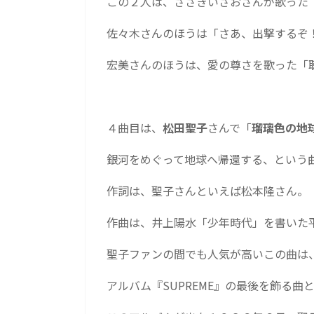
この２人は、ささきいさおさんが歌った
佐々木さんのほうは「さあ、出撃するぞ
宏美さんのほうは、愛の尊さを歌った「
４曲目は、
松田聖子
さんで「
瑠璃色の地
銀河をめぐって地球へ帰還する、という
作詞は、聖子さんといえば松本隆さん。
作曲は、井上陽水「少年時代」を書いた
聖子ファンの間でも人気が高いこの曲は
アルバム『SUPREME』の最後を飾る曲