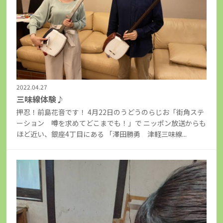
2022.04.27
三味線体験♪
押忍！前島花音です！ 4月22日のうどうのらじお「街角ステ
ーション 噂を求めてどこまでも！」で ニッポン放送からも
ほど近い、銀座4丁目にある 「澤田勝勇 津軽三味線...