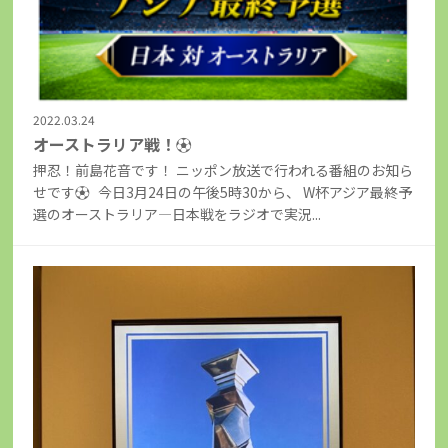
2022.03.24
オーストラリア戦！⚽
押忍！前島花音です！ ニッポン放送で行われる番組のお知ら
せです⚽ 今日3月24日の午後5時30から、 W杯アジア最終予
選のオーストラリア―日本戦をラジオで実況...