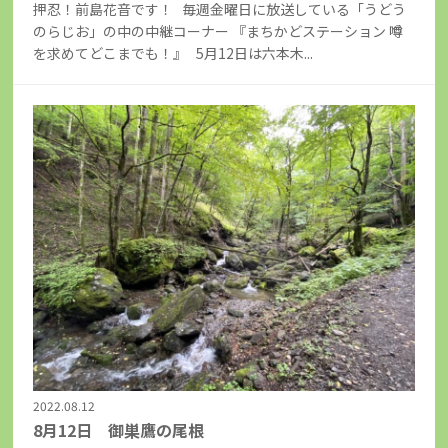
押忍！前島花音です！ 毎週金曜日に放送している「うどう
のらじお」の中の中継コーナー 『まちかどステーション 噂
を求めてどこまでも！』 5月12日は六本木...
2022.08.12
8月12日 御巣鷹の尾根