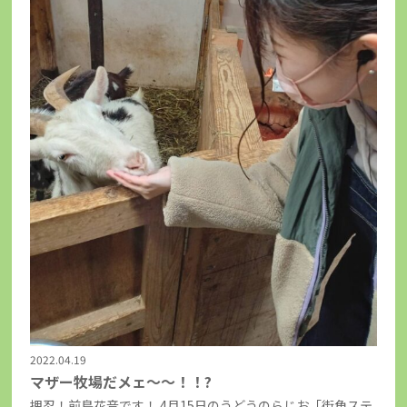
2022.04.19
マザー牧場だメェ～～！！?
押忍！前島花音です！ 4月15日のうどうのらじお「街角ステ