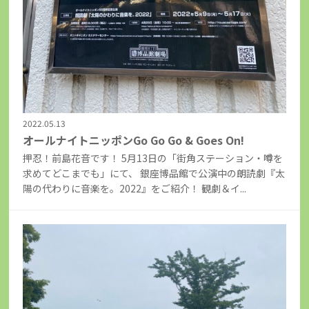
2022.05.13
オールナイトニッポンGo Go Go & Goes On!
押忍！前島花音です！ 5月13日の「街角ステーション・噂を
求めてどこまでも」にて、 銀座博品館で公演中の朗読劇『太
陽の代わりに音楽を。2022』をご紹介！ 観劇＆イ...