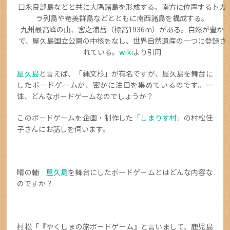
口永良部島などと共に大隅諸島を形成する。南方に位置するトカ
ラ列島や奄美群島などとともに南西諸島を構成する。
九州最高峰の山、宮之浦岳（標高1936m）がある。自然が豊か
で、屋久島国立公園の中核をなし、世界自然遺産の一つに登録さ
れている。
wiki
より引用
屋久島
と言えば、「縄文杉」が有名ですが、屋久島を舞台に
したボードゲームが、密かに注目を集めているのです。一
体、どんなボードゲームなのでしょうか？
このボードゲームを企画・制作した「
しまりす村
」の村松佳
子さんにお話しを伺います。
晴の輔
屋久島
を舞台にしたボードゲームとはどんな内容な
のですか？
村松「『やくしまの旅ボードゲーム』と言いまして、鹿児島