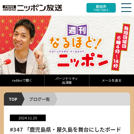
番組表
TIME TABLE
パーソナリティ
radikoで聴く
メールを送る
出演者
TOP
ブログ一覧
2024.11.25
#347 「鹿児島県・屋久島を舞台にしたボード