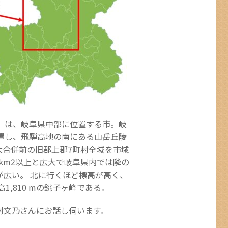
）
は、岐阜県中部に位置する市。岐
置し、飛騨高地の南にある山岳丘陵
大合併前の旧郡上郡7町村全域を市域
0km2以上と広大で岐阜県内では隣の
が広い。 北に行くほど標高が高く、
1,810 mの銚子ヶ峰である。
村文乃さんにお話し伺います。