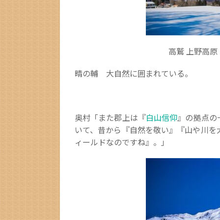
高鷲 上野高
晴の輔 大自然に囲まれている。
奥村「また郡上は『
白山信仰
』の拠点の
いて、昔から『自然を敬い』『山や川を
ィールドなのですね』。」