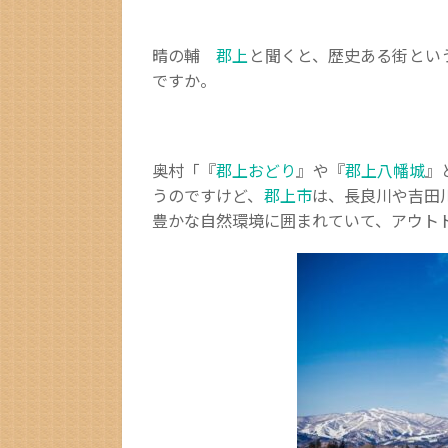
晴の輔
郡上
と聞くと、歴史ある街とい
ですか。
奥村「『
郡上おどり
』や『
郡上八幡城
』
うのですけど、
郡上市
は、長良川や吉田
豊かな自然環境に囲まれていて、アウト