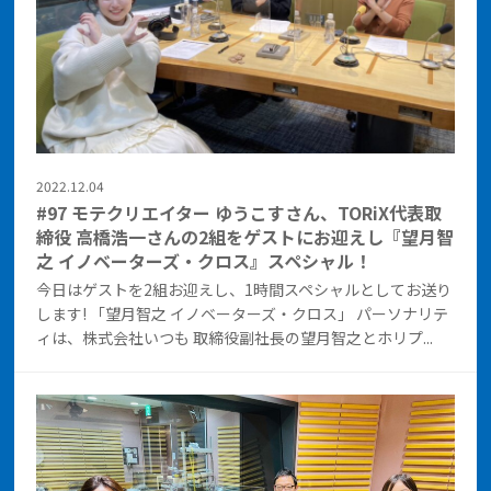
2022.12.04
#97 モテクリエイター ゆうこすさん、TORiX代表取
締役 高橋浩一さんの2組をゲストにお迎えし『望月智
之 イノベーターズ・クロス』スペシャル！
今日はゲストを2組お迎えし、1時間スペシャルとしてお送り
します! 「望月智之 イノベーターズ・クロス」 パーソナリテ
ィは、株式会社いつも 取締役副社長の望月智之とホリプ...