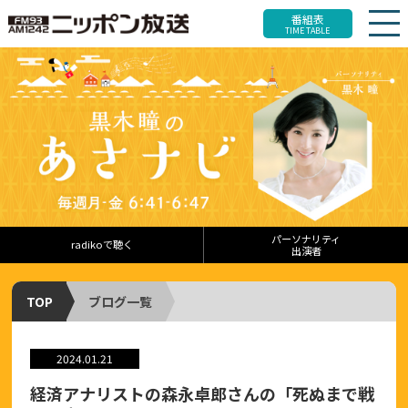
番組表
TIME TABLE
パーソナリティ
radikoで聴く
出演者
TOP
ブログ一覧
2024.01.21
経済アナリストの森永卓郎さんの「死ぬまで戦