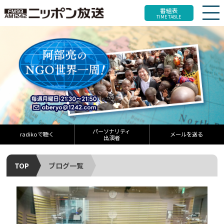
番組表
TIME TABLE
パーソナリティ
radikoで聴く
メールを送る
出演者
TOP
ブログ一覧