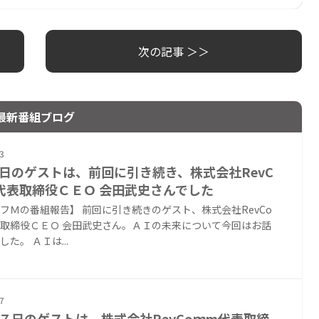
次の記事 ＞＞
最新番組ブログ
3
日のゲストは、前回に引き続き、株式会社RevC
代表取締役ＣＥＯ 会田武史さんでした
フＭの番組報告】 前回に引き続きのゲスト、株式会社RevCo
取締役ＣＥＯ 会田武史さん。ＡＩの未来について今回はお話
た。 ＡＩは...
7
７日のゲストは、株式会社RevCoｍm代表取締