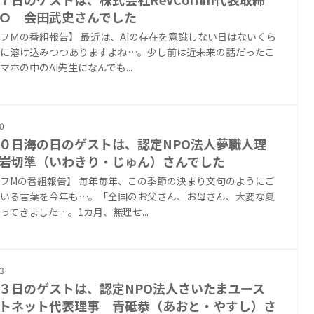
Ｏ 会田武史さんでした
フＭの番組報告】 最近は、AIの存在を意識しない日はないくら
に溶け込みつつありますよね…。少し前は近未来の話だったこ
マホの中のAI先生になんでも...
0
０日海の日のゲストは、認定NPO法人夢職人理
岩切準（いわきり・じゅん）さんでした
フMの番組報告】 毎年毎年、この季節の決まり文句のようにご
いる言葉を今年も…。「全国のお父さん、お母さん、大変な夏
ってきました…。1カ月、無理せ...
3
３日のゲストは、認定NPO法人さいたまユース
トネット代表理事 青砥恭（あおと・やすし）さ