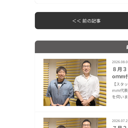
＜＜ 前の記事
2026.08.0
８月３
oｍm
【スタッ
ｍm代表
を伺いまし
2026.07.2
７月２