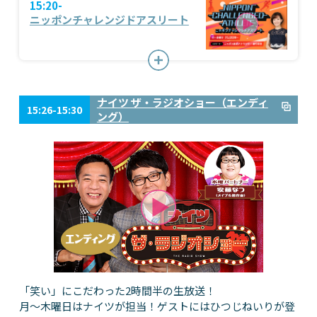
15:20-
ニッポンチャレンジドアスリート
ナイツ ザ・ラジオショー（エンディ
15:26-15:30
ング）
「笑い」にこだわった2時間半の生放送！
月～木曜日はナイツが担当！ゲストにはひつじねいりが登