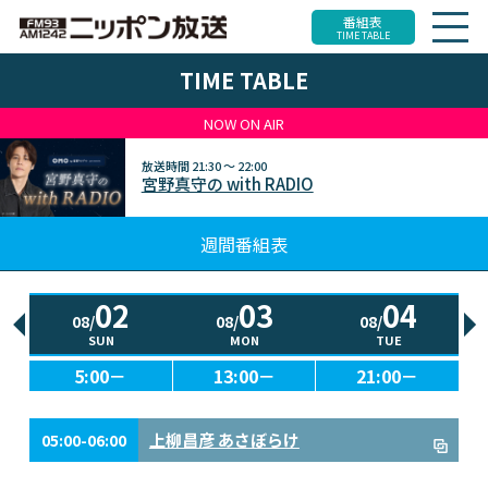
番組表
TIME TABLE
TIME TABLE
NOW ON AIR
放送時間
21:30 ～ 22:00
宮野真守の with RADIO
週間番組表
02
03
04
08/
08/
08/
SUN
MON
TUE
5:00－
13:00－
21:00－
上柳昌彦 あさぼらけ
05:00-06:00