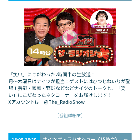
「笑い」にこだわった2時間半の生放送！
月～木曜日はナイツが担当！ゲストにはひつじねいりが登
場！芸能・家庭・野球などなどナイツのトークと、「笑
い」にこだわったネタコーナーをお届けします！
Xアカウントは @The_RadioShow
［番組詳細▼］
ナイツ ザ・ラジオショー（15時台）
15:00-15:20