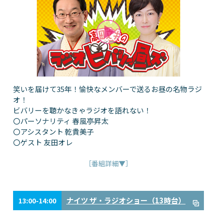
笑いを届けて35年！愉快なメンバーで送るお昼の名物ラジ
オ！
ビバリーを聴かなきゃラジオを語れない！
〇パーソナリティ 春風亭昇太
〇アシスタント 乾貴美子
〇ゲスト 友田オレ
［番組詳細▼］
ナイツ ザ・ラジオショー（13時台）
13:00-14:00