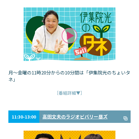
月～金曜の11時20分からの10分間は「伊集院光のちょいタ
ネ」
［番組詳細▼］
高田文夫のラジオビバリー昼ズ
11:30-13:00