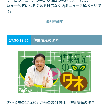
う一日のニュースの中から独自の視点でズームし、
いま一番気になる話題を忖度なく語るニュース解説番組で
す。
［番組詳細▼］
伊集院光のタネ
17:30-17:50
火～金曜の17時30分からの20分間は「伊集院光のタネ」