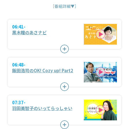
［番組詳細▼］
06:41-
黒木瞳のあさナビ
06:48-
飯田浩司のOK! Cozy up! Part2
07:37-
羽田美智子のいってらっしゃい