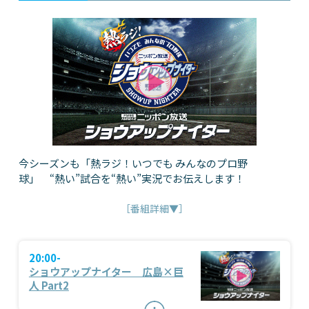
今シーズンも「熱ラジ！いつでも みんなのプロ野
球」 “熱い”試合を“熱い”実況でお伝えします！
［番組詳細▼］
20:00-
ショウアップナイター 広島×巨
人 Part2