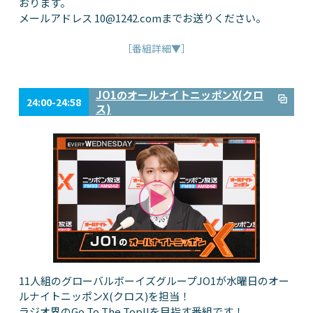
おります。
メールアドレス
10@1242.com
までお送りください。
［番組詳細▼］
JO1のオールナイトニッポンX(クロ
24:00-24:58
ス)
11人組のグローバルボーイズグループJO1が水曜日のオー
ルナイトニッポンX(クロス)を担当！
ラジオ界のGo To The Top!!を目指す番組です！