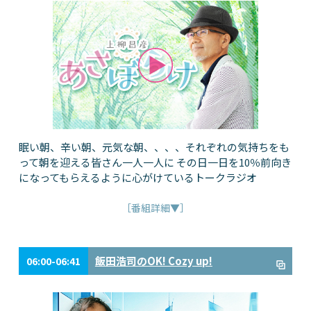
眠い朝、辛い朝、元気な朝、、、、それぞれの気持ちをも
って朝を迎える皆さん一人一人に その日一日を10％前向き
になってもらえるように心がけているトークラジオ
［番組詳細▼］
飯田浩司のOK! Cozy up!
06:00-06:41