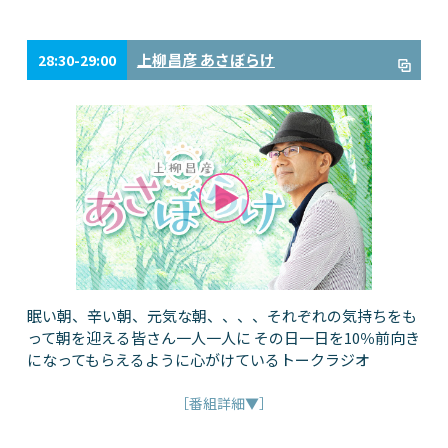
上柳昌彦 あさぼらけ
28:30-29:00
眠い朝、辛い朝、元気な朝、、、、それぞれの気持ちをも
って朝を迎える皆さん一人一人に その日一日を10％前向き
になってもらえるように心がけているトークラジオ
［番組詳細▼］