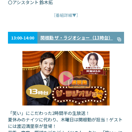
〇アシスタント 鈴木拓
［番組詳細▼］
関根勤 ザ・ラジオショー（13時台）
13:00-14:00
「笑い」にこだわった2時間半の生放送！
夏休みのナイツに代わり、木曜日は関根勤が担当！ゲスト
には渡辺満里奈が登場！