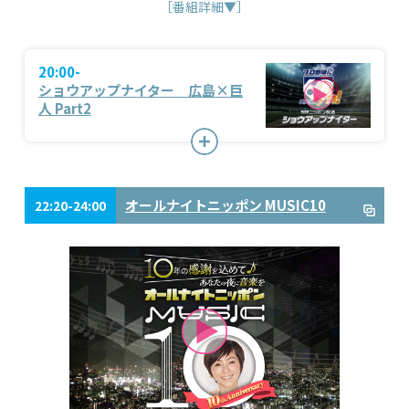
［番組詳細▼］
20:00-
ショウアップナイター 広島×巨
人 Part2
オールナイトニッポン MUSIC10
22:20-24:00