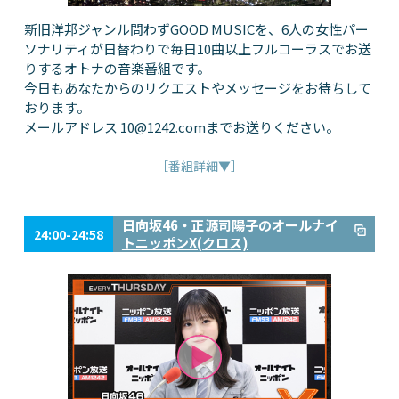
新旧洋邦ジャンル問わずGOOD MUSICを、6人の女性パー
ソナリティが日替わりで毎日10曲以上フルコーラスでお送
りするオトナの音楽番組です。
今日もあなたからのリクエストやメッセージをお待ちして
おります。
メールアドレス
10@1242.com
までお送りください。
［番組詳細▼］
日向坂46・正源司陽子のオールナイ
24:00-24:58
トニッポンX(クロス)