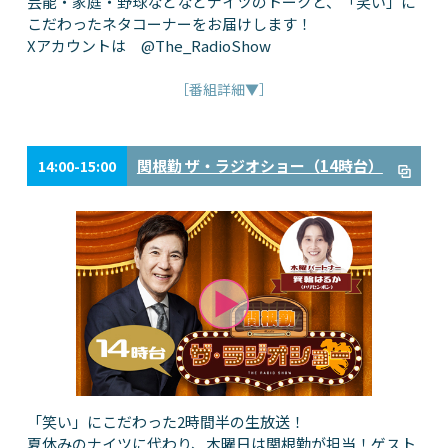
芸能・家庭・野球などなどナイツのトークと、「笑い」に
こだわったネタコーナーをお届けします！
Xアカウントは @The_RadioShow
［番組詳細▼］
関根勤 ザ・ラジオショー（14時台）
14:00-15:00
「笑い」にこだわった2時間半の生放送！
夏休みのナイツに代わり、木曜日は関根勤が担当！ゲスト