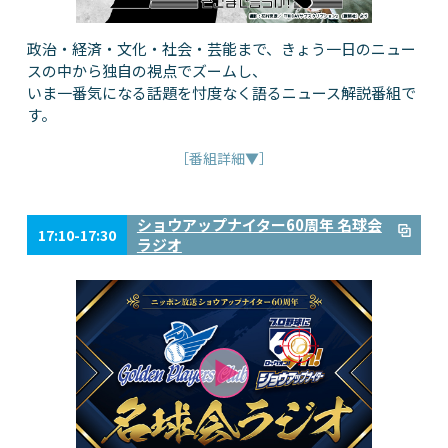
政治・経済・文化・社会・芸能まで、きょう一日のニュー
スの中から独自の視点でズームし、
いま一番気になる話題を忖度なく語るニュース解説番組で
す。
［番組詳細▼］
ショウアップナイター60周年 名球会
17:10-17:30
ラジオ