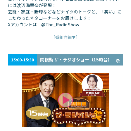
には渡辺満里奈が登場！
芸能・家庭・野球などなどナイツのトークと、「笑い」に
こだわったネタコーナーをお届けします！
Xアカウントは @The_RadioShow
［番組詳細▼］
関根勤 ザ・ラジオショー（15時台）
15:00-15:30