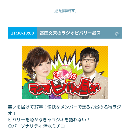
［番組詳細▼］
高田文夫のラジオビバリー昼ズ
11:30-13:00
笑いを届けて37年！愉快なメンバーで送るお昼の名物ラジ
オ！
ビバリーを聴かなきゃラジオを語れない！
〇パーソナリティ 清水ミチコ