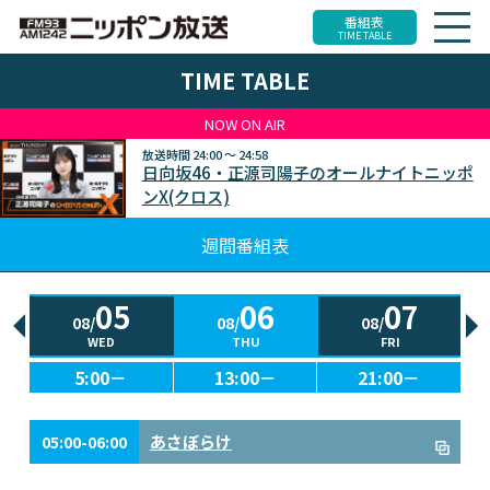
番組表
TIME TABLE
TIME TABLE
NOW ON AIR
放送時間
24:00 ～ 24:58
日向坂46・正源司陽子のオールナイトニッポ
ンX(クロス)
週間番組表
05
06
07
08/
08/
08/
WED
THU
FRI
5:00－
13:00－
21:00－
あさぼらけ
05:00-06:00