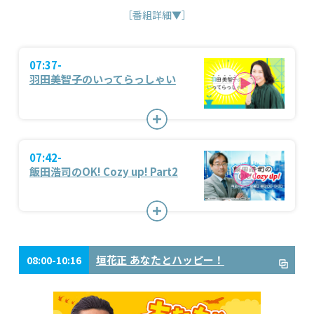
［番組詳細▼］
07:37-
羽田美智子のいってらっしゃい
07:42-
飯田浩司のOK! Cozy up! Part2
垣花正 あなたとハッピー！
08:00-10:16