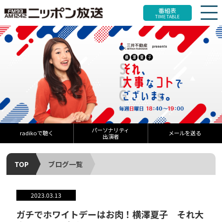
番組表
TIME TABLE
パーソナリティ
radikoで聴く
メールを送る
出演者
TOP
ブログ一覧
2023.03.13
ガチでホワイトデーはお肉！横澤夏子 それ大