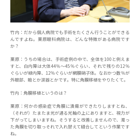
竹内：だから個人病院でも手術をたくさん行うことができる
んですよね。栗原眼科病院は、どんな特徴がある病院です
か？
栗原：うちの場合は、手術症例の中で、全体を100と例えま
すと、白内障は大体44％～45％ぐらい、それで残りの12％
ぐらいが緑内障、12％ぐらいが網膜硝子体。なおかつ数％が
外眼部、瞼とか涙器とかです。特に角膜移植をやりたくて。
竹内：角膜移植というのは？
栗原：何かの感染症で角膜に潰瘍ができたりしますとね、
（それが）たまたま光が通る光軸の上にありますと、視力が
下がってしまいますね。そうすると改善しませんので、濁っ
た角膜を切り取っそれで入れ替えて縫合してという作業です
ね。