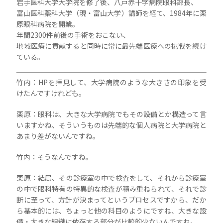
岩手医科大学大学院を修了後、八戸赤十字病院眼科部長、
富山医科薬科大学（現・富山大学）講師を経て、1984年に栗
原眼科病院を開業。
年間2300件前後の手術をおこない、
地域医療に貢献すると同時に常に最先端医療への挑戦を続け
ている。
竹内：HPを拝見して、大学病院のような大きさの印象を受
けたんですけれども。
栗原：眼科は、大きな大学病院でもその設備とか構造って言
いますかね、そういうものは先端的な個人病院と大学病院と
あまり差がないんですね。
竹内：そうなんですね。
栗原：結局、その診療室の中で検査をして、それから診療室
の中で眼科特有の特異的な検査が積み重ねられて、それで診
断に至って、方針が決まってというプロセスですから、だか
ら基本的には、ちょっと他の科目のようにですね、大きな設
備・大きな組織に依存する部分が比較的少ないんですね。