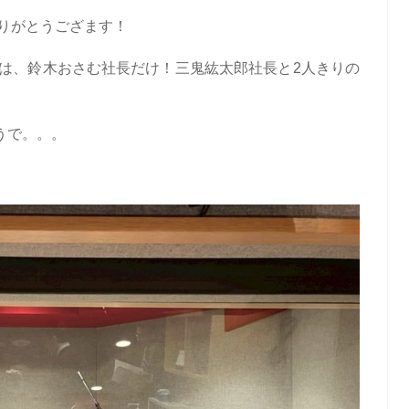
りがとうござます！
まは、鈴木おさむ社長だけ！三鬼紘太郎社長と2人きりの
うで。。。