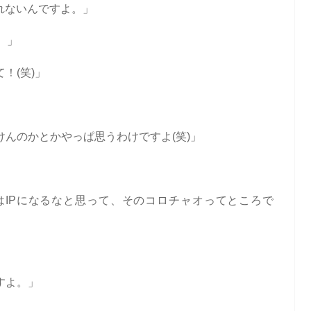
れないんですよ。」
。」
！(笑)」
んのかとかやっぱ思うわけですよ(笑)」
IPになるなと思って、そのコロチャオってところで
すよ。」