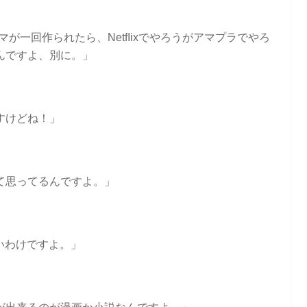
が一回作られたら、NetfIixでやろうがアマプラでやろ
んですよ、別に。」
すけどね！」
て思ってるんですよ。」
いわけですよ。」