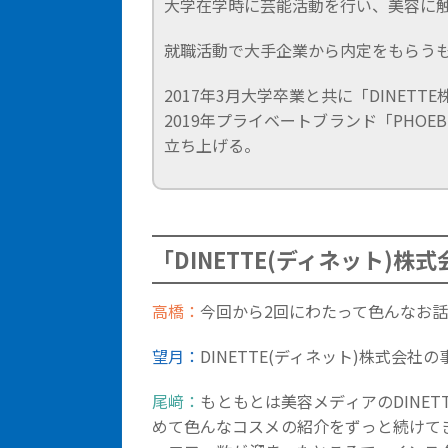
大学在学時に芸能活動を行い、美容に
就職活動で大手企業から内定をもらう
2017年3月大学卒業と共に「DINETT
2019年プライベートブランド「PHOEB
立ち上げる。
「DINETTE(ディネット)
高橋：
今回から2回にわたって色んなお
望月：
DINETTE(ディネット)株式会
尾﨑：
もともとは美容メディアのDINE
めて色んなコスメの紹介をずっと続けて