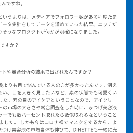
たんですね。
というよりは、メディアでフォロワー数がある程度たま
データ集計をしてデータを溜めていった結果、ニッチだ
りそうなプロダクトが何かが明確になりました。
んですか？
ートや競合分析の結果で出されたんですか？
髪よりも目で悩んでいる人の方が多かったんです。例え
たい、目を大きく見せたいなど、素の状態でも可愛くい
した。素の目のアイケアということなので、アイクリー
トの市場の大きさや競合調査をした時に、まつげ美容液
ャーでも数パーセント取れたら数億取れるなということ
ました。 しかも今はコロナ禍でマスクをするから、よ
つげ美容液の市場自体も伸びて、DINETTEも一緒に売