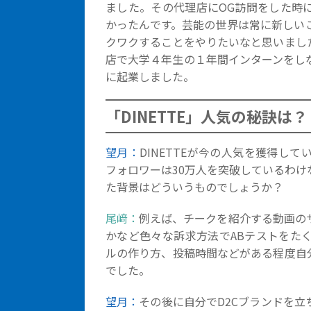
ました。その代理店にOG訪問をした時
かったんです。芸能の世界は常に新しい
クワクすることをやりたいなと思いまし
店で大学４年生の１年間インターンをし
に起業しました。
「DINETTE」人気の秘訣は？
望月：
DINETTEが今の人気を獲得し
フォロワーは30万人を突破しているわ
た背景はどういうものでしょうか？
尾﨑：
例えば、チークを紹介する動画の
かなど色々な訴求方法でABテストをた
ルの作り方、投稿時間などがある程度自
でした。
望月：
その後に自分でD2Cブランドを