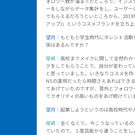
ォロワー数が溜まったところで、インス
ーをしながらデータ集計をし、ユーザー
でもらえるだろうといところから、2019年に
アップ)」というコスメブランドを立ち
望月：
もともと学生時代にタレント活動
係はあるんですか？
尾﨑：
高校までメイクに関して全然わか
クをしてもらうことで、自分が変わって
と思っていました。いきなりコスメを作
NSの運用だったら時間さえあればでき
てあげていたのですが、意外とフォロワ
てクオリティの高いものをあげ続けてい
望月：
起業しようというのは高校時代や
尾﨑：
全くなくて。今こうなっているの
ていたので、１度芸能から違うことをし