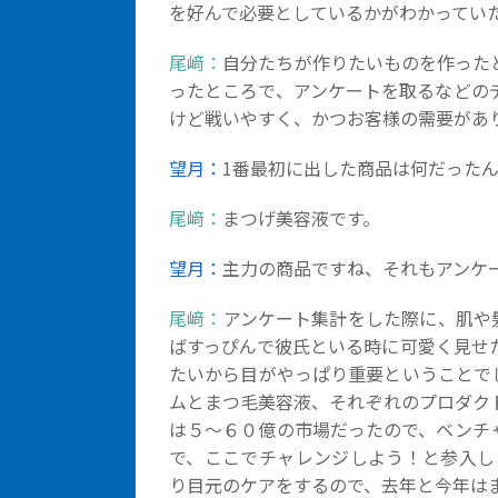
を好んで必要としているかがわかってい
尾﨑：
自分たちが作りたいものを作った
ったところで、アンケートを取るなどの
けど戦いやすく、かつお客様の需要があ
望月：
1番最初に出した商品は何だった
尾﨑：
まつげ美容液です。
望月：
主力の商品ですね、それもアンケ
尾﨑：
アンケート集計をした際に、肌や
ばすっぴんで彼氏といる時に可愛く見せ
たいから目がやっぱり重要ということで
ムとまつ毛美容液、それぞれのプロダク
は５〜６０億の市場だったので、ベンチ
で、ここでチャレンジしよう！と参入し
り目元のケアをするので、去年と今年はま