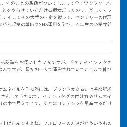
に、先のことの想像がついてしまって全くワクワクしな
ことをやらせていただける環境だったので、楽しくてワ
た。そこでその大手の内定を蹴って、ベンチャーの代理
ながら起業の準備やSNS運用を学び、４年生の卒業式前
ている秘訣をお伺いしたいんですが、今でこそインスタの
けなんですが、最初お一人で運営されていてここまで伸び
サムネイルを作る際には、ブランドかあるいは季節訴求
くさんしてきたので、ハッシュタグの付け方やサムネイ
分の中で見えてきて、あとはコンテンツを量産するだけ
立ち上げたんですよね、フォロワーの人達がどういうもの