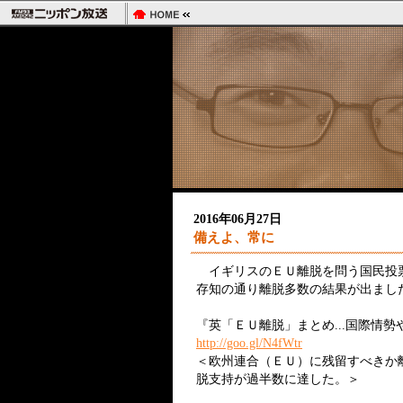
2016年06月27日
備えよ、常に
イギリスのＥＵ離脱を問う国民投票
存知の通り離脱多数の結果が出まし
『英「ＥＵ離脱」まとめ...国際情
http://goo.gl/N4fWtr
＜欧州連合（ＥＵ）に残留すべきか
脱支持が過半数に達した。＞