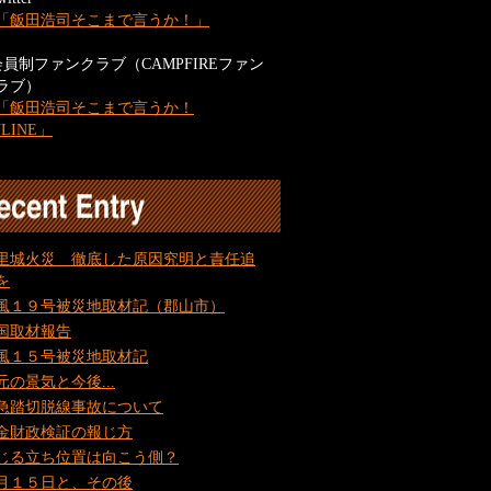
「飯田浩司そこまで言うか！」
会員制ファンクラブ（CAMPFIREファン
ラブ）
「飯田浩司そこまで言うか！
NLINE」
里城火災 徹底した原因究明と責任追
を
風１９号被災地取材記（郡山市）
国取材報告
風１５号被災地取材記
元の景気と今後...
急踏切脱線事故について
金財政検証の報じ方
じる立ち位置は向こう側？
月１５日と、その後