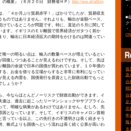
）の概要』（６月２０日 財務省ＨＰ）
http://goo.gl/q6fxjr
・
、「４か月ぶり貿易赤字！」ばかりでしたが、貿易収支
■
うものではありません。それよりも、輸出が金額ベース、
ク
続けているところが問題です。特に、直近の５月に関して
・
います。イギリスのＥＵ離脱で世界経済がガタつく前か
O
まり、輸出に日本経済拡大の期待をかけるのは間違ってい
唯一の明るい点は、輸入の数量ベースが増えているとい
が回復しつつあることが見えるわけですね。そして、先ほ
Ｕ離脱の余波で日本の国債が買われています。１０年債の
首
する、お金を借りる立場からすると非常に有利になってい
及
が見える内需を、国債発行を原資とした財政出動でもっと
台
でしょうか？
韓
、今ならほとんどノーリスクで財政出動ができます。イ
台
失速は、過去に起こったリーマンショックやサブプライム
足
って、明確な病巣があるわけではありません。むしろ、先
京
原因となっています。そして、イギリスのキャメロン首相
年
と言っている以上、この先行きの不透明さは長く続きそう
報
勢、株式よりも国債へという流れは長く続く公算が高いわ
８