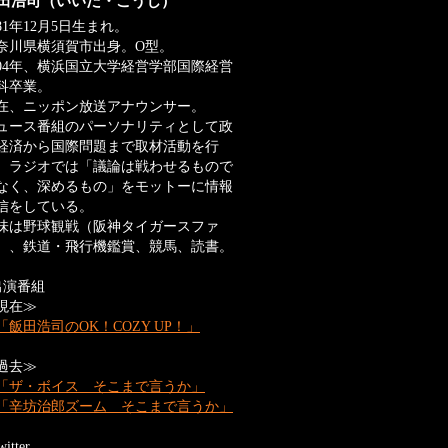
田浩司（いいだ・こうじ）
981年12月5日生まれ。
奈川県横須賀市出身。O型。
004年、横浜国立大学経営学部国際経営
科卒業。
在、ニッポン放送アナウンサー。
ュース番組のパーソナリティとして政
経済から国際問題まで取材活動を行
、ラジオでは「議論は戦わせるもので
なく、深めるもの」をモットーに情報
信をしている。
味は野球観戦（阪神タイガースファ
）、鉄道・飛行機鑑賞、競馬、読書。
出演番組
現在≫
「飯田浩司のOK！COZY UP！」
過去≫
「ザ・ボイス そこまで言うか」
「辛坊治郎ズーム そこまで言うか」
itter