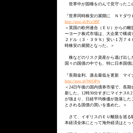
世界中が固唾をのんで見守ったこの
『世界同時株安の展開に ＮＹダウ
http://goo.gl/Pcz3BF
＜英国の欧州連合（ＥＵ）からの離
ーヨーク株式市場は、大企業で構成
２ドル（３・３９％）安い１万７４
時株安の展開となった。＞
株などのリスク資産から逃げ出した
国々の国債の中でも、特に日本国債
『長期金利、過去最低を更新 マイナ
http://goo.gl/WrOPjv
＜24日午後の国内債券市場で、長期
新した。12時30分すぎにマイナス0
が強まり、日経平均株価が急落した
とされる国債の買いを進めた。＞
さて、イギリスのＥＵ離脱を巡る騒
本経済全体にとって海外経済はとっ