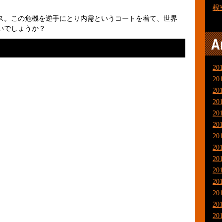
根
。この危機を逆手にとり内需というコートを着て、世界
いでしょうか？
20
20
20
20
20
20
20
20
20
20
20
20
20
20