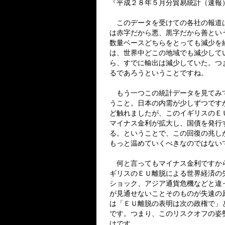
『平成２８年５月分貿易統計（速報
このデータを受けての各社の報道は
は赤字だから悪、黒字だから善とい
数量ベースどちらをとっても減少を
は、世界中どこの地域でも減少して
ら、すでに輸出は減少していた。つ
るであろうということですね。
もう一つこの統計データを見てみて
うこと。日本の内需が少しずつです
ど触れましたが、このイギリスのＥ
マイナス金利が拡大し、国債を発行
る。ということで、この回復の兆し
もっと温めていくべきなのではない
何と言ってもマイナス金利ですから
ギリスのＥＵ離脱による世界経済の
ショック、アジア通貨危機などと違
が見通せないことそのものが失速の
は「ＥＵ離脱の表明は次の政権で」
です。つまり、このリスクオフの姿
けです。