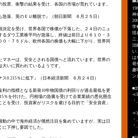
飯
投票、衝撃の結果を受け、各国の市場が荒れています。
1
神
も急落、英のＥＵ離脱で』（朝日新聞 ６月２５日）
2
学
脱決定を受け、世界各国で株価が下落した。２４日のニュ
現
するダウ工業株平均が急落し、終値は前日より６１０・３
ニ
００・７５ドル。欧州各国の株価も大幅に下がり、世界同
治
い
は
マネーは、安全とされる国債へと流れています。世界の
発
は大いに買われているようです。
趣
ン
ス0.215％に低下』（日本経済新聞 ６月２４日）
■
金利の指標となる新発10年物国債の利回りが過去最低を更
≪
.215％を付けた。円相場の急騰を受けて企業業績の悪化懸念
・
ことを受け、投資家がリスクを避ける目的で「安全資産」
≪
・
動の中で海外経済が俄然注目を集めていますが、実は日
・
くに下押し要因でした。
■Tw