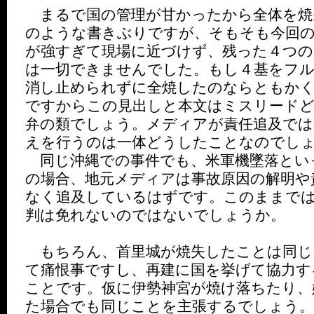
まるで国の管理が甘かったから全体を焼
のような書きぶりですが、そもそも今回
が強すぎて現場に近づけず、残った４つの
は一切できませんでした。もし４基をフ
消し止められずに全焼したのならともか
ですからこの見出しと本文はミスリードど
弁の類でしょう。メディアが責任追及では
えを行うのは一体どうしたことなのでし
同じ沖縄での事件でも、米軍機墜落とい
の場合、地元メディアは事故原因の解明や
なく追及しているはずです。このままで
判は免れないのではないでしょうか。
もちろん、首里城が焼失したことは同じ
て痛恨事ですし、再建に国を挙げて協力す
ことです。仮に伊勢神宮が焼け落ちたり、
た場合でも同じことを主張するでしょう。