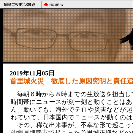
2019年11月05日
首里城火災 徹底した原因究明と責任
毎朝６時から８時までの生放送を担当し
時間帯にニュースが刻一刻と動くことはあ
ん。動いても、海外でテロや災害などが起
れていて、日本国内でニュースが動くのは
その、稀な出来事が、不幸な形で起こっ
沖縄県那覇市で起こった首里城正殿などの