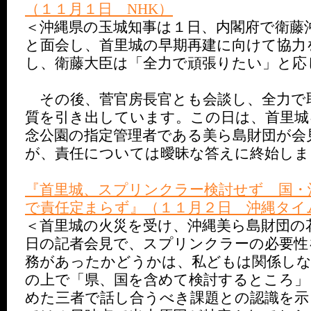
（１１月１日 NHK）
＜沖縄県の玉城知事は１日、内閣府で衛藤
と面会し、首里城の早期再建に向けて協力
し、衛藤大臣は「全力で頑張りたい」と応
その後、菅官房長官とも会談し、全力で
質を引き出しています。この日は、首里城
念公園の指定管理者である美ら島財団が会
が、責任については曖昧な答えに終始しま
『首里城、スプリンクラー検討せず 国・
で責任定まらず』（１１月２日 沖縄タイ
＜首里城の火災を受け、沖縄美ら島財団の
日の記者会見で、スプリンクラーの必要性
務があったかどうかは、私どもは関係し
の上で「県、国を含めて検討するところ」
めた三者で話し合うべき課題との認識を示