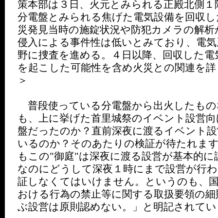
策本部は３日、火元とみられる正殿北側１
分電盤とみられる焦げた電気設備を回収し
災発見当時の施錠状況や防犯カメラの解析
侵入による事件性は低いとみており、電気
野に捜査を進める。４日以降、回収した電
を起こした可能性を含め火災との関連を詳
＞
普段使っている分電盤から出火したもの
も、上に挙げた首里城祭のイベント設営向
盤だったのか？直前深夜に渡るイベント設
いるのか？そのあたりの検証が待たれま
もこの"御庭"は深夜に渡る設営が基本的
なのにどうして深夜１時にまで設営が行
証しなくてはいけません。というのも、国
おける行為の禁止等に関する取扱要領の細
ぶ設営は原則認めない。」と明記されてい