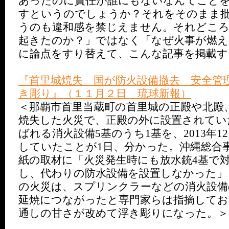
あったのに責任が誰にもないなんてこと
すというのでしょうか？それをそのまま
うのも違和感を禁じえません。それどころ
起きたのか？」ではなく「なぜ火事が燃え
に論点をすり替えて、こんな記事を掲載す
『首里城焼失 国が防火設備撤去 安全管
き彫り』（１１月２日 琉球新報）
＜那覇市首里当蔵町の首里城の正殿や北殿
焼失した火災で、正殿の外に設置されてい
ばれる消火設備5基のうち1基を、2013年
していたことが1日、分かった。沖縄総合
紙の取材に「火災発生時にも放水銃4基で
し、代わりの防水設備を設置しなかった」
の火災は、スプリンクラーなどの消火設備
延焼につながったと専門家らは指摘してお
通しの甘さが改めて浮き彫りになった。＞