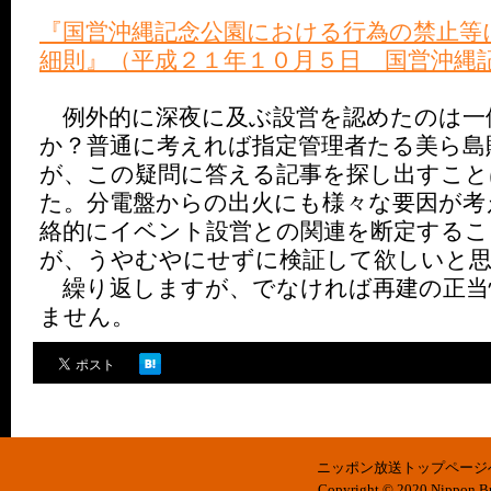
『国営沖縄記念公園における行為の禁止等
細則』（平成２１年１０月５日 国営沖縄
例外的に深夜に及ぶ設営を認めたのは一
か？普通に考えれば指定管理者たる美ら島
が、この疑問に答える記事を探し出すこ
た。分電盤からの出火にも様々な要因が考
絡的にイベント設営との関連を断定する
が、うやむやにせずに検証して欲しいと
繰り返しますが、でなければ再建の正当
ません。
ニッポン放送トップページ
Copyright © 2020 Nippon Bro