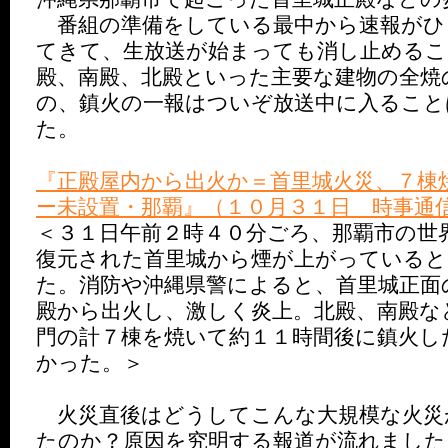
番組の準備をしている最中から速報がひ
てきて、生放送が始まっても消し止めるこ
殿、南殿、北殿といった主要な建物の全焼
の、鎮火の一報はついぞ放送中に入ること
た。
『正殿屋内から出火か＝首里城火災、７棟
ー未設置・那覇』（１０月３１日 時事通
＜３１日午前２時４０分ごろ、那覇市の世
復元された首里城から煙が上がっていると
た。消防や沖縄県警によると、首里城正面
殿から出火し、激しく炎上。北殿、南殿な
門の計７棟を焼いて約１１時間後に鎮火し
かった。＞
火災直後はどうしてこんな大規模な火災
たのか？原因を究明する報道が流れました