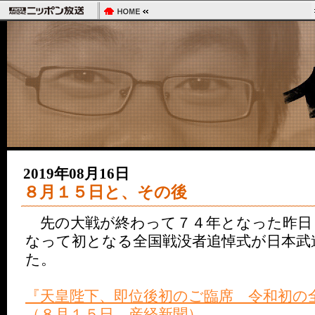
2019年08月16日
８月１５日と、その後
先の大戦が終わって７４年となった昨日
なって初となる全国戦没者追悼式が日本武
た。
『天皇陛下、即位後初のご臨席 令和初の
（８月１５日 産経新聞）