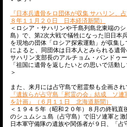
『日本兵遺骨をロ団体が収集 サハリン、
８年１１月２０日 日本経済新聞）
＜ロシア・サハリンや千島列島北東端のシ
島）で、第2次大戦で犠牲になった旧日本
を現地の団体「ロシア探索運動」が収集し
によると、同団体は日本人とみられる遺骨
サハリン支部長のアルチョム・バンドゥー
「祖国に遺骨を返したいとの思いで活動し
＞
また、来月には占守島で慰霊祭も企画され
『遺族らが占守島「慰霊の会」結成 ソ連
を計画』（６月１１日 北海道新聞）
＜１９４５年（昭和２０年）８月の終戦直
のシュムシュ島（占守島）で旧ソ連軍と激
日本軍守備隊の遺族や関係者が９日、「占