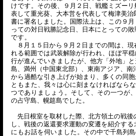
けです。その後、９月２日、戦艦ミズーリ
表して重光葵、大本営を代表して梅津美治
書に署名しました。国際法上は、この９月
っての対日戦勝記念日、日本にとっての敗
です。
８月１５日から９月２日までの間は、現
れる範囲では武装解除が行われ、ほぼ平穏
行が進んでいきましたが、他方「外地」と
島、満州（中国東北部）、東南アジア、南
から過酷な引き上げが始まり、多くの同胞
ともまた、我々は心に刻まなければなら
つでありましょう。そして、その一つが、
の占守島、幌筵島でした。
先日根室を取材した際、北方領土の戦後
し、戦後の返還要求運動の変遷を紹介する
にもお話を伺いました。その中で千島列島