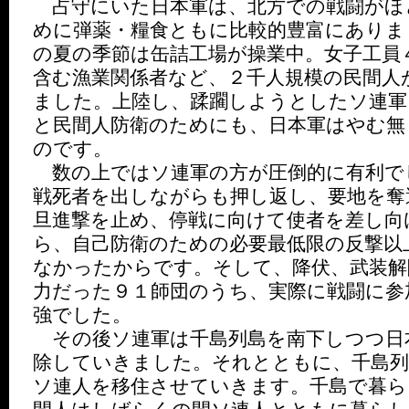
占守にいた日本軍は、北方での戦闘がほ
めに弾薬・糧食ともに比較的豊富にありま
の夏の季節は缶詰工場が操業中。女子工員
含む漁業関係者など、２千人規模の民間人
ました。上陸し、蹂躙しようとしたソ連軍
と民間人防衛のためにも、日本軍はやむ無
のです。
数の上ではソ連軍の方が圧倒的に有利で
戦死者を出しながらも押し返し、要地を奪
旦進撃を止め、停戦に向けて使者を差し向
ら、自己防衛のための必要最低限の反撃以
なかったからです。そして、降伏、武装解
力だった９１師団のうち、実際に戦闘に参
強でした。
その後ソ連軍は千島列島を南下しつつ日
除していきました。それとともに、千島列
ソ連人を移住させていきます。千島で暮ら