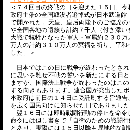
＜７４回目の終戦の日を迎えた１５日、令
政府主催の全国戦没者追悼式が日本武道館
で開かれた。天皇、皇后両陛下のご臨席の
や全国各地の遺族ら計約７千人（付き添い
大戦で犠牲となった軍人・軍属約２３０万
万人の計約３１０万人の冥福を祈り、平和
した。＞
日本ではこの日に戦争が終わったとされ
に思いを馳せ不戦の誓いを新たにする日と
ますが、国際法上戦争が終わったのはこの
する向きもあります。連合国が発出したポ
本政府は前日の１４日に受託刷する旨通告
を広く国民向けに知らせた日でありました
翌１６日には即時戦闘行動の停止を命令
命令には但し書きで「自衛のための戦闘行
とあり、実際には１５日以降も局地的な戦