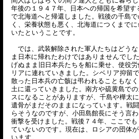
間人はしばらくの間ソ連人とともに暮ら
年後の１９４７年、日本への帰国を希望す
で北海道へと帰還しました。戦後の千島で
く、栄養状態も悪く、北海道につくまでに
いたということです。
では、武装解除された軍人たちはどうな
ま日本に帰れたわけではありませんでし
げぬまま旧日本兵たちを船に乗せ、使役労
リアに連れていきました。シベリア抑留
散った日本兵の亡骸は弔われることもなく
土に還っていきました。南方や硫黄島での
スになることがありますが、千島や樺太
遺骨がまだそのままになっています。戦
らそうなのですが、小田島館長にそう言わ
衝撃を受けました。戦後７４年、ここでも
ていないのです。現在は、ロシアの団体が
います。