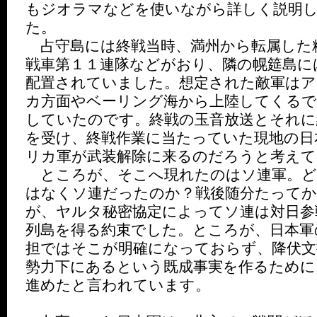
もジオラマなどを使いながら詳しく説明
た。
占守島には終戦当時、満州から転属した
戦車第１１連隊などがおり、隣の幌筵島に
配置されていました。想定された敵軍はア
カ方面やベーリング海から上陸してくる
していたのです。終戦の玉音放送とそれに
を受け、終戦作業に当たっていた現地の日
リカ軍が武装解除に来るのだろうと考えて
ところが、そこへ現れたのはソ連軍。ど
はなくソ連だったのか？戦後随分たって
が、ヤルタ秘密協定によってソ連は対日参
列島を得る約束でした。ところが、日本軍
担ではそこが明確になっておらず、降伏文
勢力下にあるという既成事実を作るために
進めたと言われています。