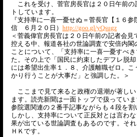
これを受け、菅官房長官は２０日午前の
トしています。
『支持率に一喜一憂せぬ＝菅長官【１６参
信 ６月２０日）
http://goo.gl/yQsugz
＜菅義偉官房長官は２０日午前の記者会見
控える中、報道各社の世論調査で安倍内閣
ことについて、「支持率に一喜一憂すべき
た。その上で「国民に約束したデフレ脱却
には希望出生率１．８、介護離職ゼロ。こ
かり行うことが大事だ」と強調した。＞
ここまで見て来ると政権の退潮が著しい
ます。読売新聞は一面トップで扱っていま
参院選関連の２番手記事ながらも４段を割
しかし、支持率について正反対とは言わな
果が出ている世論調査もあるのです。それ
ＨＫです。