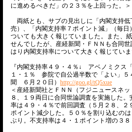
に進めるべきだ」の２３％を上回った。＞
両紙とも、サブの見出しに「内閣支持低
売）、「内閣支持率７ポイント減」（毎日
ついても大きく報じていました。また、
せんでしたが、産経新聞・ＦＮＮも合同世
はり内閣支持率について大きく報じていま
『内閣支持率４９・４％↓ アベノミクス
１・１％ 参院で自公過半数で「よい」５
聞 ６月２０日）
http://goo.gl/tQ5xue
＜産経新聞社とＦＮＮ（フジニュースネッ
８、１９両日に合同世論調査を実施した。
率は４９・４％で前回調査（５月２８、２
ポイント減少した。５０％を割り込むのは
ぶり。不支持率は４・１ポイント増の３８