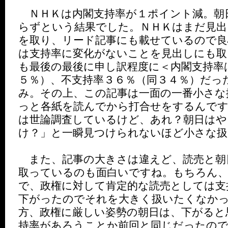
ＮＨＫは内閣支持率が１ポイント減。朝
らずという結果でした。ＮＨＫはまだ見出
を取り、リード記事にも載せているので良
は支持率に変化がないことを見出しにも取
も最後の最後に申し訳程度に＜内閣支持率
５％）、不支持率３６％（同３４％）だっ
み。その上、この記事は一面の一番小さな
っと各紙を読んでから打合せをするんです
は世論調査しているけど、あれ？朝日は
け？」と一瞬見つけられないほど小さな扱
また、記事の大きさは違えど、読売と朝
取っているのも面白いですね。もちろん、
で、政権に対して肯定的な読売としては支
下がったのでそれを大きく扱いたくなか
方、政権に厳しい姿勢の朝日は、下がると
持率があろうことか前回と同じだったの