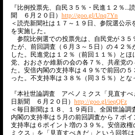
『比例投票先、自民３５％・民進１２％...
聞 ６月２０日）
http://goo.gl/Unq7Yn
＜読売新聞社は１７～１９日、参院選公示
を実施した。
参院比例選での投票先は、自民党が３５
たが、前回調査（６月３～５日）の４２％
した。民進党は１２％（前回１１％）とほ
党、おおさか維新の会の各７％、共産党の
た。安倍内閣の支持率は４９％で前回の５
った。不支持率は３８％（同３５％）とな
『本社世論調査 アベノミクス「見直すべ
日新聞 ６月２０日）
http://goo.gl/ieqQFz
＜毎日新聞は１８、１９両日、全国世論調
内閣の支持率は５月の前回調査から７ポイ
支持率は６ポイント増の３９％。安倍政権
ミクス」を「見直すべきだ」という回答は