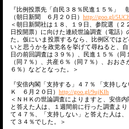
『比例投票先「自民３８％民進１５％」 
（朝日新聞 ６月２０日）
http://goo.gl/5U
＜朝日新聞社は１８、１９日、参院選（２
日投開票）に向けた連続世論調査（電話）
た。仮にいま投票するなら、比例区ではど
いと思うかを政党名を挙げて尋ねると、自
日の前回調査は３９％）、民進１５％（同
（同７％）、共産６％（同７％）、おおさ
６％）などとなった。＞
『安倍内閣「支持する」４７％ 「支持し
Ｋ ６月２０日）
http://goo.gl/9ujKIh
＜ＮＨＫの世論調査によりますと、安倍内
と答えた人は、１週間前に行った調査より
て４７％、「支持しない」と答えた人は、
て３４％でした。＞