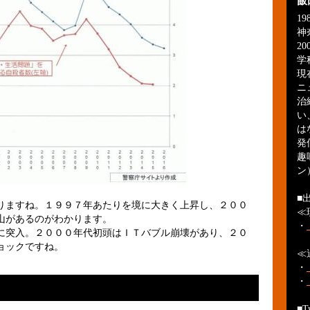
飯
1
神
2
学
現
ニ
治
い
は
発
趣
ン
■
りますね。１９９７年あたりを境に大きく上昇し、２００
≪
山があるのがわかります。
・
に突入。２０００年代初頭はＩＴバブル崩壊があり、２０
ョックですね。
≪
・
・
■Tw