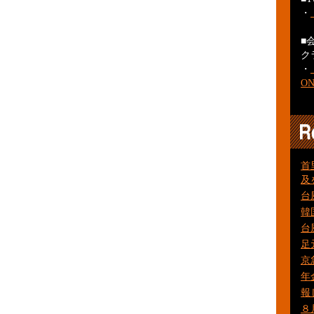
・
■
ク
・
O
首
及
台
韓
台
足
京
年
報
８