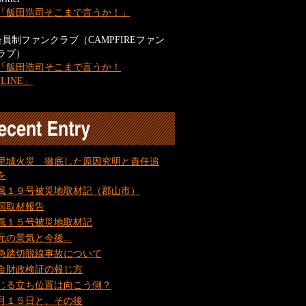
「飯田浩司そこまで言うか！」
会員制ファンクラブ（CAMPFIREファン
ラブ）
「飯田浩司そこまで言うか！
NLINE」
里城火災 徹底した原因究明と責任追
を
風１９号被災地取材記（郡山市）
国取材報告
風１５号被災地取材記
元の景気と今後...
急踏切脱線事故について
金財政検証の報じ方
じる立ち位置は向こう側？
月１５日と、その後