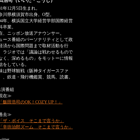
田浩司（いいだ・こうじ）
981年12月5日生まれ。
奈川県横須賀市出身。O型。
004年、横浜国立大学経営学部国際経営
科卒業。
在、ニッポン放送アナウンサー。
ュース番組のパーソナリティとして政
経済から国際問題まで取材活動を行
、ラジオでは「議論は戦わせるもので
なく、深めるもの」をモットーに情報
信をしている。
味は野球観戦（阪神タイガースファ
）、鉄道・飛行機鑑賞、競馬、読書。
出演番組
現在≫
「飯田浩司のOK！COZY UP！」
過去≫
「ザ・ボイス そこまで言うか」
「辛坊治郎ズーム そこまで言うか」
itter