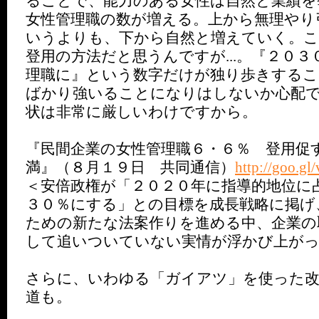
ることで、能力のある女性は自然と業績を
女性管理職の数が増える。上から無理やり
いうよりも、下から自然と増えていく。
登用の方法だと思うんですが...。『２０
理職に』という数字だけが独り歩きするこ
ばかり強いることになりはしないか心配
状は非常に厳しいわけですから。
『民間企業の女性管理職６・６％ 登用促
満』（８月１９日 共同通信）
http://goo.g
＜安倍政権が「２０２０年に指導的地位に
３０％にする」との目標を成長戦略に掲げ
ための新たな法案作りを進める中、企業の
して追いついていない実情が浮かび上が
さらに、いわゆる「ガイアツ」を使った
道も。