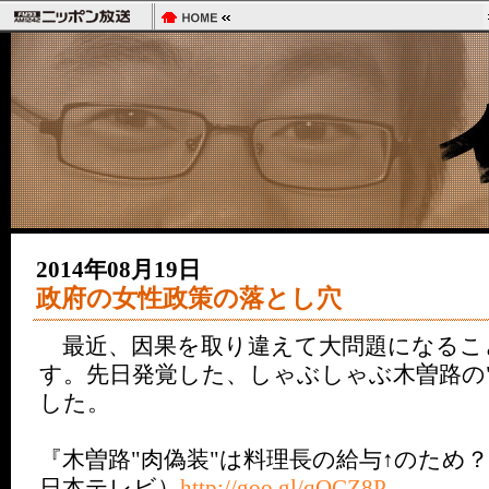
2014年08月19日
政府の女性政策の落とし穴
最近、因果を取り違えて大問題になるこ
す。先日発覚した、しゃぶしゃぶ木曽路の
した。
『木曽路"肉偽装"は料理長の給与↑のた
日本テレビ）
http://goo.gl/qOCZ8P