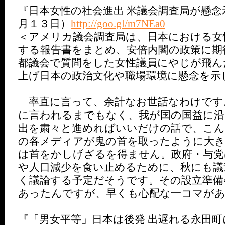
『日本女性の社会進出 米議会調査局が懸念
月１３日）
http://goo.gl/m7NEa0
＜アメリカ議会調査局は、日本における女
する報告書をまとめ、安倍内閣の政策に期
都議会で質問をした女性議員にやじが飛ん
上げ日本の政治文化や職場環境に懸念を示
率直に言って、余計なお世話なわけです
に言われるまでもなく、我が国の国益に沿
出を粛々と進めればいいだけの話で、こん
の各メディアが鬼の首を取ったように大き
は首をかしげざるを得ません。政府・与党
や人口減少を食い止めるために、秋にも議
く議論する予定だそうです。その設立準備
あったんですが、早くも心配な一コマが
『「男女平等」日本は後発 出遅れる永田町