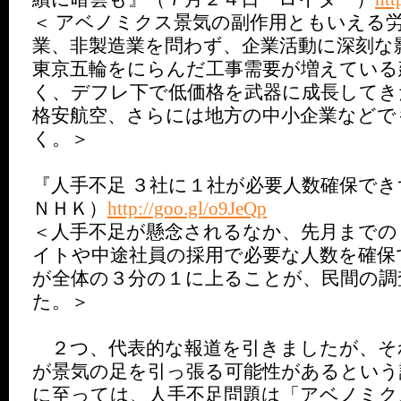
＜ アベノミクス景気の副作用ともいえる
業、非製造業を問わず、企業活動に深刻な
東京五輪をにらんだ工事需要が増えている
く、デフレ下で低価格を武器に成長してき
格安航空、さらには地方の中小企業などで
く。＞
『人手不足 ３社に１社が必要人数確保で
ＮＨＫ）
http://goo.gl/o9JeQp
＜人手不足が懸念されるなか、先月までの
イトや中途社員の採用で必要な人数を確保
が全体の３分の１に上ることが、民間の調
た。＞
２つ、代表的な報道を引きましたが、そ
が景気の足を引っ張る可能性があるという
に至っては、人手不足問題は「アベノミク