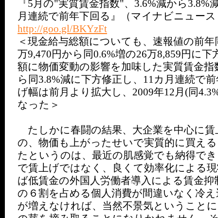
『5月の"実質賃金指数"、3.6%減から3.8%
月連続で前年下回る』（マイナビニュース
http://goo.gl/BKYzFt
＜現金給与総額についても、速報値の前年同月
万9,470円から同0.6%増の26万8,859円
額に物価変動の影響を加味した実質賃金指数
ら同3.8%減に下方修正し、11カ月連続で
げ幅は前月より拡大し、2009年12月(同4.
なった＞
たしかに春闘の結果、大企業を中心に賃
の、物価も上がったせいで実質的に買える
たというのは、最近の肌感覚でも納得でき
で賃上げではなく、良くて効率化による現
ば低賃金の外国人労働者導入による賃金抑
の６割を占める個人消費が間違いなく冷え
が増えなければ、当然不景気ということに