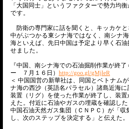
「大国同士」というファクターで勢力均衡
です。
防衛の専門家に話を聞くと、キッカケと
中がぶつかる東シナ海ではなく、南シナ
海といえば、先日中国は予定より早く石油
せました。
『中国、南シナ海での石油掘削作業が終了
ー ７月１６日）
http://goo.gl/gMjleR
＜ 中国国営の新華社は、同国とベトナム
ナ海の西沙（英語名パラセル）諸島近海に
装置（リグ）を使った作業が終了し、装置
えた。付近に石油やガスの埋蔵を確認した
中国石油天然ガス集団（ＣＮＰＣ）が「収
し、次のステップを決定する」と伝えた。