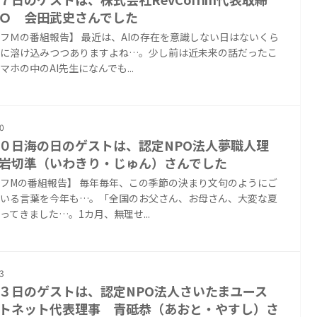
Ｏ 会田武史さんでした
フＭの番組報告】 最近は、AIの存在を意識しない日はないくら
に溶け込みつつありますよね…。少し前は近未来の話だったこ
マホの中のAI先生になんでも...
0
０日海の日のゲストは、認定NPO法人夢職人理
岩切準（いわきり・じゅん）さんでした
フMの番組報告】 毎年毎年、この季節の決まり文句のようにご
いる言葉を今年も…。「全国のお父さん、お母さん、大変な夏
ってきました…。1カ月、無理せ...
3
３日のゲストは、認定NPO法人さいたまユース
トネット代表理事 青砥恭（あおと・やすし）さ