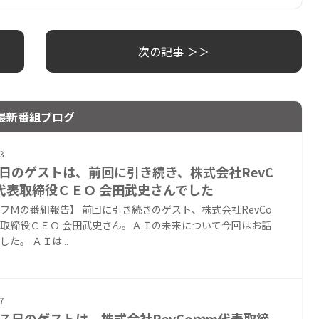
次の記事 ＞＞
最新番組ブログ
3
日のゲストは、前回に引き続き、株式会社RevC
代表取締役ＣＥＯ 会田武史さんでした
フＭの番組報告】 前回に引き続きのゲスト、株式会社RevCo
取締役ＣＥＯ 会田武史さん。ＡＩの未来について今回はお話
た。 ＡＩは...
7
７日のゲストは、株式会社RevCoｍm代表取締