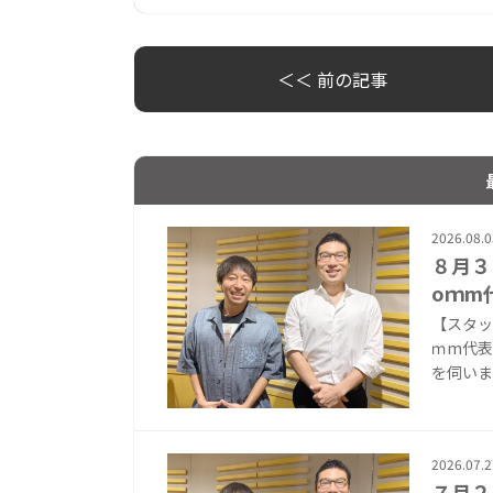
＜＜ 前の記事
2026.08.0
８月３
oｍm
【スタッ
ｍm代表
を伺いまし
2026.07.2
７月２