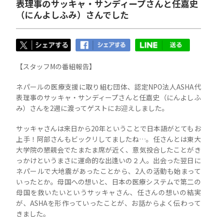
表理事のサッキャ・サンディープさんと任嘉史
（にんよしふみ）さんでした
【スタッフMの番組報告】
ネパールの医療支援に取り組む団体、認定NPO法人ASHA代
表理事のサッキャ・サンディープさんと任嘉史（にんよしふ
み）さんを2週に渡ってゲストにお迎えしました。
サッキャさんは来日から20年ということで日本語がとてもお
上手！阿部さんもビックリしてましたね…。任さんとは東大
大学院の懇親会でたまたま席が近く、意気投合したことがき
っかけというまさに運命的な出逢いの２人。出会った翌日に
ネパールで大地震があったことから、2人の活動も始まって
いったとか。母国への想いと、日本の医療システムで第二の
母国を救いたいというサッキャさん、任さんの想いの結実
が、ASHAを形作っていったことが、お話からよく伝わって
きました。