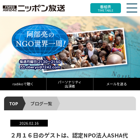
番組表
TIME TABLE
パーソナリティ
radikoで聴く
メールを送る
出演者
TOP
ブログ一覧
2026.02.16
２月１６日のゲストは、認定NPO法人ASHA代