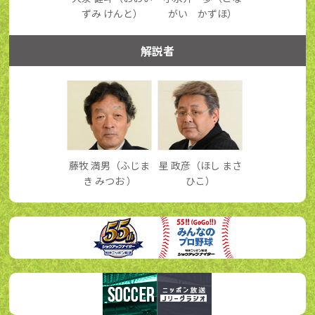
ずみ けんと）
がい かずほ）
解説者
藤牧 満男（ふじま
星 政彦（ほし まさ
き みつお ）
ひこ）