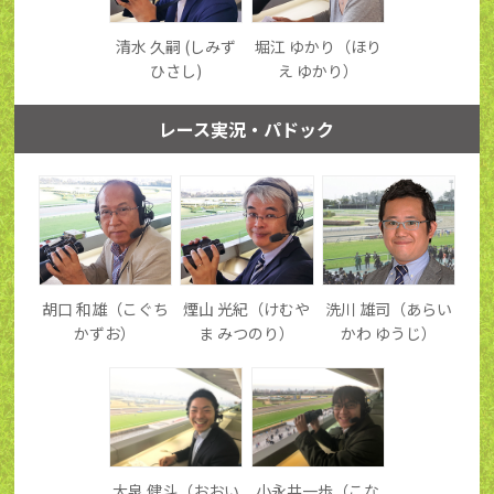
清水 久嗣 (しみず
堀江 ゆかり（ほり
ひさし)
え ゆかり）
レース実況・パドック
胡口 和雄（こぐち
煙山 光紀（けむや
洗川 雄司（あらい
かずお）
ま みつのり）
かわ ゆうじ）
大泉 健斗（おおい
小永井一歩（こな