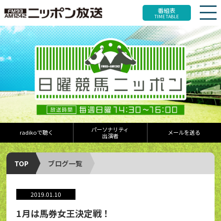
番組表
TIME TABLE
パーソナリティ
radikoで聴く
メールを送る
出演者
TOP
ブログ一覧
2019.01.10
1月は馬券女王決定戦！