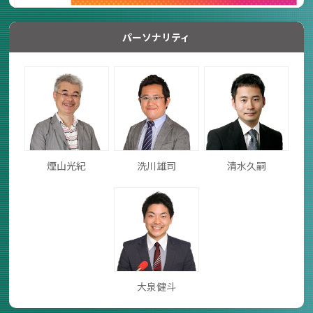
パーソナリティ
煙山光紀
洗川雄司
清水久嗣
大泉健斗