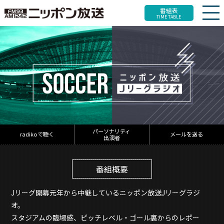
番組表
TIME TABLE
パーソナリティ
radikoで聴く
メールを送る
出演者
番組概要
Jリーグ開幕元年から中継しているニッポン放送Jリーグラジ
オ。
スタジアムの臨場感、ピッチレベル・ゴール裏からのレポー