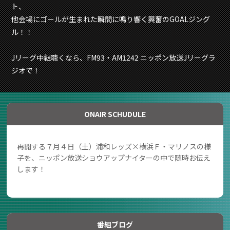
ト、
他会場にゴールが生まれた瞬間に鳴り響く興奮のGOALジング
ル！！
Jリーグ中継聴くなら、FM93・AM1242 ニッポン放送Jリーグラ
ジオで！
ONAIR SCHUDULE
再開する７月４日（土）浦和レッズ×横浜Ｆ・マリノスの様
子を、ニッポン放送ショウアップナイターの中で随時お伝え
します！
番組ブログ