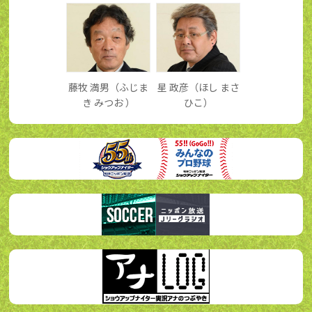
藤牧 満男（ふじま
星 政彦（ほし まさ
き みつお ）
ひこ）