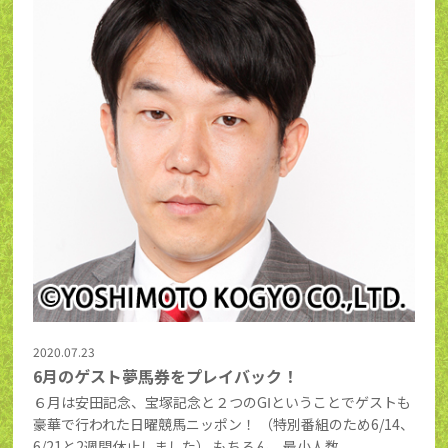
2020.07.23
6月のゲスト夢馬券をプレイバック！
６月は安田記念、宝塚記念と２つのGⅠということでゲストも
豪華で行われた日曜競馬ニッポン！ （特別番組のため6/14、
6/21と2週間休止しました） もちろん、最小人数...