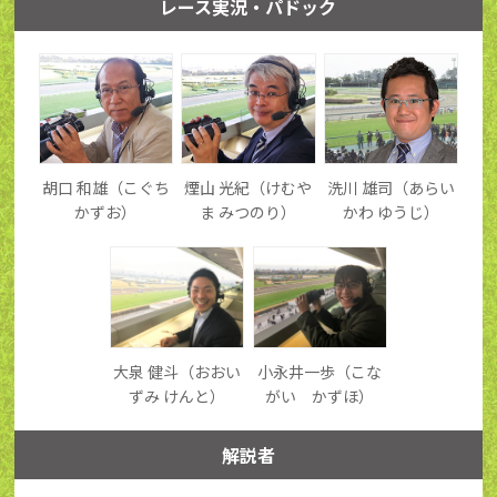
レース実況・パドック
胡口 和雄（こぐち
煙山 光紀（けむや
洗川 雄司（あらい
かずお）
ま みつのり）
かわ ゆうじ）
大泉 健斗（おおい
小永井一歩（こな
ずみ けんと）
がい かずほ）
解説者