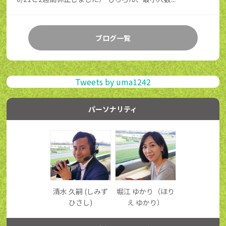
ブログ一覧
Tweets by uma1242
パーソナリティ
清水 久嗣 (しみず
堀江 ゆかり（ほり
ひさし)
え ゆかり）