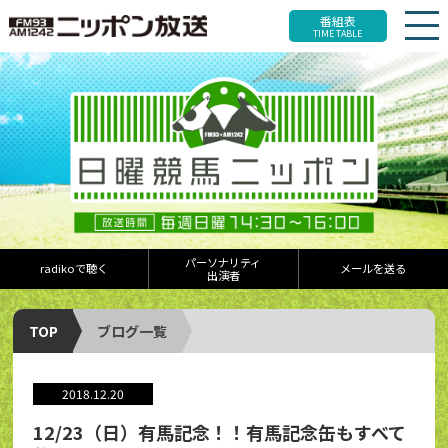
番組表
TIME TABLE
パーソナリティ
radikoで聴く
メールを送る
出演者
TOP
ブログ一覧
2018.12.20
12/23（日）有馬記念！！有馬記念缶もすべて