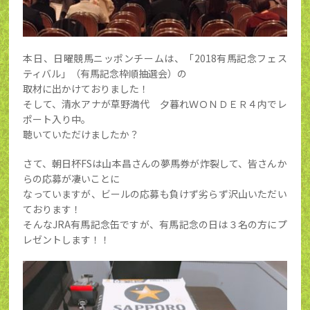
本日、日曜競馬ニッポンチームは、「2018有馬記念フェス
ティバル」（有馬記念枠順抽選会）の
取材に出かけておりました！
そして、清水アナが草野満代 夕暮れＷＯＮＤＥＲ４内でレ
ポート入り中。
聴いていただけましたか？
さて、朝日杯FSは山本昌さんの夢馬券が炸裂して、皆さんか
らの応募が凄いことに
なっていますが、ビールの応募も負けず劣らず沢山いただい
ております！
そんなJRA有馬記念缶ですが、有馬記念の日は３名の方にプ
レゼントします！！